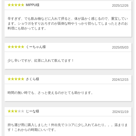
MIPPU様
2025/12/26
辛すぎず、でも飲み物などに入れて摂ると、体が温かく感じるので、重宝してい
ます。ショウガをすりおろすのが面倒な時やうっかり切らしてしまったときのお
料理にも助かってします。
くーちゃん様
2025/05/03
少し辛いですが、紅茶に入れて飲んでます！
さくら様
2024/12/15
時間の無い時でも、さっと使えるのがとても助かります。
じーな様
2024/11/19
持ち運び用に購入しました！外出先でココアに少し入れてみたり。。。温まりま
す！これからの時期にいいです。