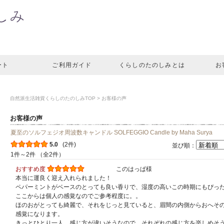
ート
ご利用ガイド
くらしのたのしみとは
お
自然派生活雑貨くらしのたのしみTOP
> お客様の声
お客様の声
夏至のソルフェジオ周波数キャンドル SOLFEGGIO Candle by Maha Surya
5.0
(2件)
並び順：
1件～2件 （全2件）
おすすめ度
このはっぱ様
本当に運良く迎え入れられました！
ペパーミントがベースのとっても良い香りで、湿度の高いこの時期にもぴっ
ここからは個人の感覚なのでご参考程度に。。
ほのおがとっても綺麗で、それをじっと見ていると、眉間の内側からおへそ
感覚になります。
きっとひとり一人、感じ方が違いそうなので、それぞれの感じ方を楽しめそ