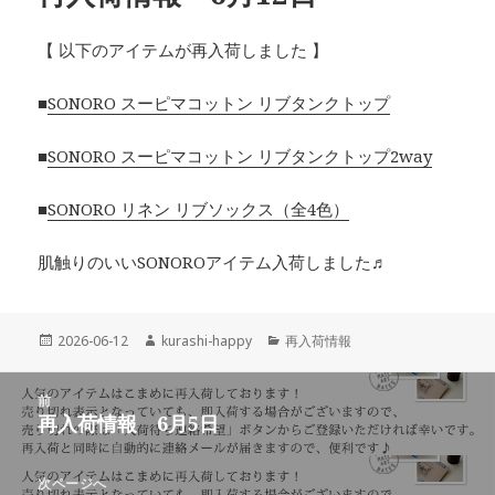
【 以下のアイテムが再入荷しました 】
■
SONORO スーピマコットン リブタンクトップ
■
SONORO スーピマコットン リブタンクトップ2way
■
SONORO リネン リブソックス（全4色）
肌触りのいいSONOROアイテム入荷しました♬
投
作
カ
2026-06-12
kurashi-happy
再入荷情報
稿
成
テ
日:
者
ゴ
投
リ
前
稿
再入荷情報 6月5日
ー
前
ナ
の
ビ
投
次ページへ
ゲ