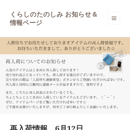
くらしのたのしみ お知らせ＆
情報ページ
メニュ
ーとウ
ィジェ
ット
再入荷情報 6月12日