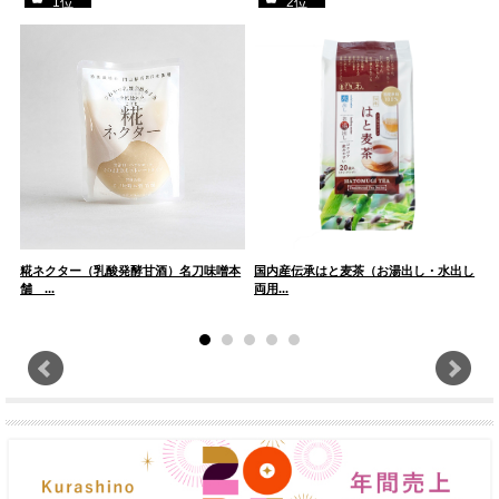
1位
2位
シ
糀ネクター（乳酸発酵甘酒）名刀味噌本
国内産伝承はと麦茶（お湯出し・水出し
舗 ...
両用...