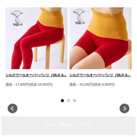
シルクウールオーバーパンツ（SILK &...
シルクウールオーバーパンツ（SILK &...
【
径.
価格：17,600円(税抜 16,000円)
価格：10,230円(税抜 9,300円)
価
おすすめ商品 をもっと見る