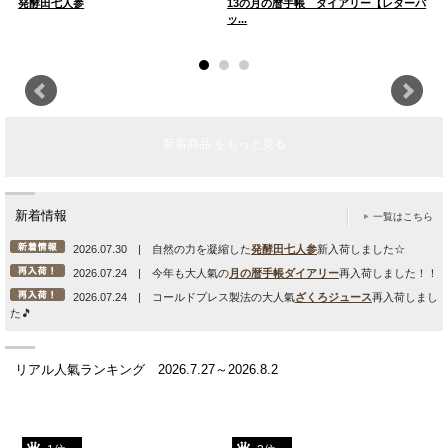
発酵田七人参
13の月の暦手帳 ダイアリー【レターパ
麻
ッ...
新着商品 をもっと見る
新着情報
一覧はこちら
2026.07.30 | 自然の力を凝縮した
発酵田七人参
新入荷しました☆
2026.07.24 | 今年も大人氣の
月の暦手帳ダイアリー
再入荷しました！！
2026.07.24 | コールドプレス製法の大人氣
ざくろジュース
再入荷しまし
た🎵
リアル人氣ランキング 2026.7.27～2026.8.2