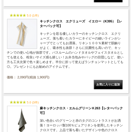
5.0 (1件)
キッチンクロス エクリューズ イエロー（K395）【レ
ターパック可】
キッチンを彩る優しいカラーのキッチンクロス エクリ
ューズ。落ち着いたカラーにネイビーの細いラインがシ
ャープでとってもお洒落。リネン１００％素材で肌触り
がよく、吸水性も抜群！さらに抗菌性も高いので、キッ
チンでの使い心地が抜群です。バスルームのハンドタオルやフェイスタオルとし
ても使える、程良いサイズ感も嬉しい！お弁当包みやバッグの目隠しなど、使い
方も工夫次第で色々楽しめます。半分に折って使えばランチョンマットとしても
◎。プレゼントにもお勧めのアイテムです。
価格： 2,090円(税抜 1,900円)
5.0 (3件)
麻キッチンクロス・エルムグリーンＫ263【レターパック
可】
深い色合いのグリーンと赤のタグのコントラストがお洒
落！ヨーロッパ製100％ピュアリネンを使用したキッチン
クロスです。上品で落ち着いたデザインや色のクロス