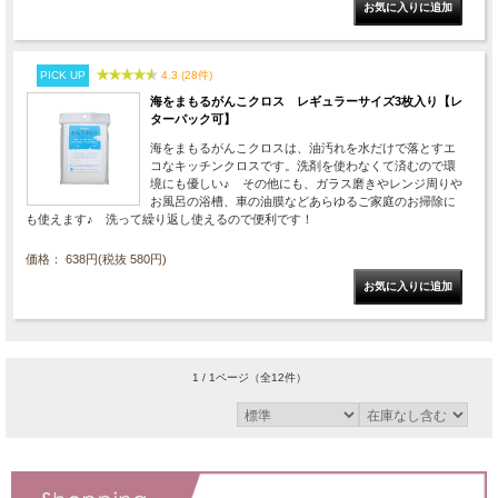
PICK UP
4.3 (28件)
海をまもるがんこクロス レギュラーサイズ3枚入り【レ
ターパック可】
海をまもるがんこクロスは、油汚れを水だけで落とすエ
コなキッチンクロスです。洗剤を使わなくて済むので環
境にも優しい♪ その他にも、ガラス磨きやレンジ周りや
お風呂の浴槽、車の油膜などあらゆるご家庭のお掃除に
も使えます♪ 洗って繰り返し使えるので便利です！
価格： 638円(税抜 580円)
1 / 1ページ
（全12件）