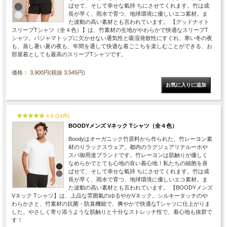
ばせて、そして幸せな氣持 ちにさせてくれます。竹は成
長が早く、雨水で育つ、地球環境に優しいエコ素材。ま
た波動の高い素材とも言われています。 【グッドナイト
スリープTシャツ（全４色）】は、竹素材の生地がやわらかで快適なスリープT
シャツ。パジャマトップに欠かせない通気性と吸湿発散性にすぐれ、寒い冬の夜
も、蒸し暑い夏の夜も、年間を通して快適な着ごこちを楽しむことができる、お
部屋着としても最高のスリープTシャツです。
価格： 3,900円(税抜 3,545円)
4.9 (14件)
BOODYメンズ Vネック Tシャツ（全４色）
Boodyはオーガニック竹原料から作られた、竹レーヨン素
材のりラックスウェア。都内のラグジュアリテルーホや
スパ御用達ブランドです。竹レーヨンは肌触りが優しく
なめらかでとても心地の良い着心地！私たちの細胞を喜
ばせて、そして幸せな氣持 ちにさせてくれます。竹は成
長が早く、雨水で育つ、地球環境に優しいエコ素材。ま
た波動の高い素材とも言われています。 【BOODYメンズ
Vネック Tシャツ】は、上品な雰囲氣のゆるやかVネック。シルキータッチのや
わらかさと、竹素材の抗菌・防臭機能で、爽やかで快適なTシャツに仕上がりま
した。やさしく寄り添うような肌触りと十分なストレッチ性で、着心地も抜群で
す！