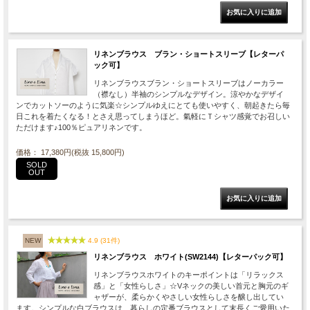
リネンブラウス ブラン・ショートスリーブ【レターパ
ック可】
リネンブラウスブラン・ショートスリーブはノーカラー
（襟なし）半袖のシンプルなデザイン。涼やかなデザイ
ンでカットソーのように気楽☆シンプルゆえにとても使いやすく、朝起きたら毎
日これを着たくなる！とさえ思ってしまうほど。氣軽にＴシャツ感覚でお召しい
ただけます♪100％ピュアリネンです。
価格： 17,380円(税抜 15,800円)
SOLD
OUT
NEW
4.9 (31件)
リネンブラウス ホワイト(SW2144)【レターパック可】
リネンブラウスホワイトのキーポイントは「リラックス
感」と「女性らしさ」☆Vネックの美しい首元と胸元のギ
ャザーが、柔らかくやさしい女性らしさを醸し出してい
ます。シンプルな白ブラウスは、暮らしの定番ブラウスとして末長くご愛用いた