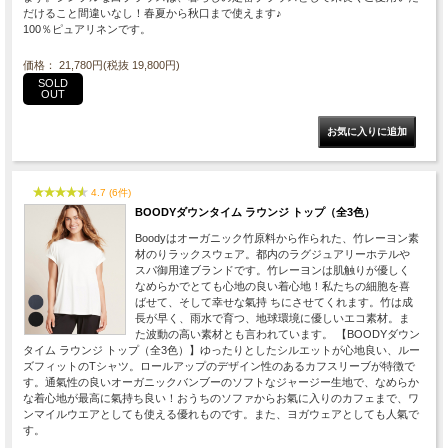
だけること間違いなし！春夏から秋口まで使えます♪
100％ピュアリネンです。
価格： 21,780円(税抜 19,800円)
SOLD
OUT
4.7 (6件)
BOODYダウンタイム ラウンジ トップ（全3色）
Boodyはオーガニック竹原料から作られた、竹レーヨン素
材のりラックスウェア。都内のラグジュアリーホテルや
スパ御用達ブランドです。竹レーヨンは肌触りが優しく
なめらかでとても心地の良い着心地！私たちの細胞を喜
ばせて、そして幸せな氣持 ちにさせてくれます。竹は成
長が早く、雨水で育つ、地球環境に優しいエコ素材。ま
た波動の高い素材とも言われています。 【BOODYダウン
タイム ラウンジ トップ（全3色）】ゆったりとしたシルエットが心地良い、ルー
ズフィットのTシャツ。ロールアップのデザイン性のあるカフスリーブが特徴で
す。通氣性の良いオーガニックバンブーのソフトなジャージー生地で、なめらか
な着心地が最高に氣持ち良い！おうちのソファからお氣に入りのカフェまで、ワ
ンマイルウエアとしても使える優れものです。また、ヨガウェアとしても人氣で
す。