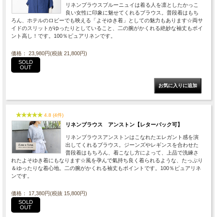
リネンブラウスブルーニュイは着る人を凛としたかっこ
良い女性に印象に魅せてくれるブラウス。普段着はもち
ろん、ホテルのロビーでも映える「よそゆき着」としての魅力もあります☆両サ
イドのスリットがゆったりとしていること、二の腕がかくれる絶妙な袖丈もポイ
ント高し！です。100％ピュアリネンです。
価格： 23,980円(税抜 21,800円)
SOLD
OUT
4.8 (4件)
リネンブラウス アンストン【レターパック可】
リネンブラウスアンストンはこなれたエレガント感を演
出してくれるブラウス。ジーンズやレギンスを合わせた
普段着はもちろん、着こなし方によって、上品で洗練さ
れたよそゆき着にもなります☆風を孕んで氣持ち良く着られるような、たっぷり
＆ゆったりな着心地。二の腕がかくれる袖丈もポイントです。100％ピュアリネ
ンです。
価格： 17,380円(税抜 15,800円)
SOLD
OUT