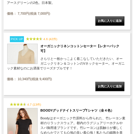
アースグリーンの2色。日本製。
価格： 7,700円(税抜 7,000円)
PICK UP
4.6 (42件)
オーガニックリネンコットンセーター【レターパック
可】
さらりと一枚かっこよく着こなしていただきたい、オー
ガニックリネン＆コットンのVネックセーター。オーガニ
ック素材なのにお洒落でリーズナブルです！
価格： 10,340円(税抜 9,400円)
4.7 (13件)
BOODYグッドナイトスリープTシャツ（全４色）
Boodyはオーガニック竹原料から作られた、竹レーヨン素
材のりラックスウェア。都内のラグジュアリーホテルや
スパ御用達ブランドです。竹レーヨンは肌触りが優しく
なめらかでとても心地の良い着心地！私たちの細胞を喜