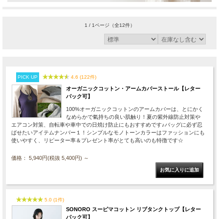
1 / 1ページ
（全12件）
PICK UP
4.6 (122件)
オーガニックコットン・アームカバーストール【レター
パック可】
100%オーガニックコットンのアームカバーは、とにかく
なめらかで氣持ちの良い肌触り！夏の紫外線防止対策や
エアコン対策、自転車や車中での日焼け防止にもおすすめです♪バッグに必ず忍
ばせたいアイテムナンバー１！シンプルなモノトーンカラーはファッションにも
使いやすく、リピーター率＆プレゼント率がとても高いのも特徴です☆
価格： 5,940円(税抜 5,400円)
～
5.0 (1件)
SONORO スーピマコットン リブタンクトップ【レター
パック可】