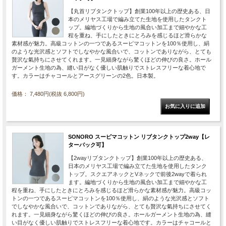
【丸首リブタンクトップ】創業100年以上の歴史ある、日
本のメリヤス工場で編み立てた生地を使用したタンクト
ップ。編地づくりから生地の風合い加工まで細やかな工
程を重ね、手にしたときにとろみを感じるほど滑らかな
素材感が魅力。高級コットンの一つであるスーピマコットンを100％使用し、絹
のような光沢感とソフトでしなやかな風合いで、コットンでありながら、とても
贅沢な氣持ちにさせてくれます。一見細身ながら驚くほどの伸びの良さ。ホール
ガーメント生地の為、縫い目がなく優しい肌触りでストレスフリーな着心地で
す。カラーはチャコールとアースグリーンの2色。日本製。
価格： 7,480円(税抜 6,800円)
SONORO スーピマコットン リブタンクトップ2way【レ
ターパック可】
【2wayリブタンクトップ】創業100年以上の歴史ある、
日本のメリヤス工場で編み立てた生地を使用したタンク
トップ。スクエアネックとVネックで前後2wayで着られ
ます。編地づくりから生地の風合い加工まで細やかな工
程を重ね、手にしたときにとろみを感じるほど滑らかな素材感が魅力。高級コッ
トンの一つであるスーピマコットンを100％使用し、絹のような光沢感とソフト
でしなやかな風合いで、コットンでありながら、とても贅沢な氣持ちにさせてく
れます。一見細身ながら驚くほどの伸びの良さ。ホールガーメント生地の為、縫
い目がなく優しい肌触りでストレスフリーな着心地です。カラーはチャコールと