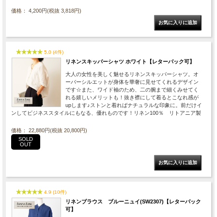
価格： 4,200円(税抜 3,818円)
5.0 (4件)
リネンスキッパーシャツ ホワイト【レターパック可】
大人の女性を美しく魅せるリネンスキッパーシャツ。オ
ーバーシルエットが身体を華奢に見せてくれるデザイン
です☆また、ワイド袖のため、二の腕まで細くみせてく
れる嬉しいメリットも！抜き襟にして着るとこなれ感が
upします♪ストンと着ればナチュラルな印象に。前だけイ
ンしてビジネススタイルにもなる、優れものです！リネン100％ リトアニア製
価格： 22,880円(税抜 20,800円)
SOLD
OUT
4.9 (10件)
リネンブラウス ブルーニュイ(SW2307)【レターパック
可】