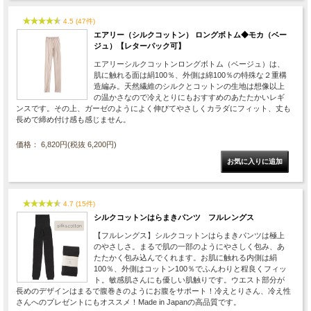
4.5 (47件)
エアリー（シルクコットン） ロングボトム◆モカ（ベー
ジュ）【レターパック可】
エアリーシルクコットンロングボトム（ベージュ）は、
肌に触れる面は絹100％、外側は綿100％の特殊な２重構
造編み。天然繊維のシルクとコットンの生地は想像以上
の温かさなので冷えとりにもおすすめのあたたかいレギ
ンスです。その上、ガーゼのようによく伸びてやさしくカラダにフィット、丈も
長めで締め付け感も感じません。
価格： 6,820円(税抜 6,200円)
4.7 (15件)
シルクコットンはらまきパンツ フルレングス
【フルレングス】シルクコットンはらまきパンツは極上
のやさしさ。まるで肌の一部のようにやさしく包み、あ
たたかく包み込んでくれます。お肌に触れる内側は絹
100％、外側はコットン100％でふんわりと程良くフィッ
ト。敏感肌さんにも優しい肌触りです。ウエスト部分が
長めのデザインはまるで腹巻きのようにお腹をサポート！冷えとりさん、冷え性
さんへのプレゼントにもオススメ！Made in Japanの高品質です。