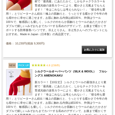
材で「最高級」にあたたかく、しかもチャクラカラー＆
育成光線の波長カラーにより、暖かさと元氣までもらえ
ます！「冬はこれなしは考えられない！」「寝る時も愛
用！」とリピーターさん続出！極上の肌触りと、うっとりする暖かさで今年の冬
も穏やかに幸せに過ごせます。お肌に触れる内側は絹100％、外側はウール
100％で、敏感肌にも優しく、シルクのやわらか肌触りとウールのあたたかさが
ダブルで嬉しい♪みぞおちまでカバーする長めのデザインで、お腹まで暖かくサ
ポートする防寒腹巻パンツです。冷えとりさん、冷え性さんへのプレゼントにも
おすすめ。Made in Japan（日本製）の高品質です。
価格： 10,230円(税抜 9,300円)
NEW
PICK UP
4.8 (158件)
シルクウールオーバーパンツ（SILK & WOOL） フルレ
ングス AMENOKAKU
新カラー！【10分丈】 シルクとウールの最強冷えとり素
材で「最高級」にあたたかく、しかもチャクラカラー＆
育成光線の波長カラーにより、暖かさと元氣までもらえ
ます！「冬はこれなしは考えられない！」「寝る時も愛
用！」とリピーターさん続出！極上の肌触りと、うっとりする暖かさで今年の冬
も穏やかに幸せに過ごせます。お肌に触れる内側は絹100％、外側はウール
100％で、敏感肌にも優しく、シルクのやわらか肌触りとウールのあたたかさが
ダブルで嬉しい♪みぞおちまでカバーする長めのデザインで、お腹まで暖かくサ
ポートする防寒腹巻パンツです。冷えとりさん、冷え性さんへのプレゼントにも