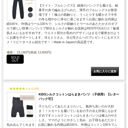
【ライト・フルレングス】 細身のパンツでも履ける、細
番手の糸で編み上げられた、薄手のフルレングスが新登
場です！！極上の肌触りと、うっとりする暖かさで今年
の冬も穏やかに幸せに過ごせます☆お肌に触れる内側は
絹100％、外側はウール100％で、シルクの肌触りとウールのあたたかさのダブ
ルで嬉しい防寒パンツ♪リブ部分もシルクが触れる技術はRESTFOLKだけ！敏感
肌さんにもおすすめです。ウエスト部分が長めのデザインはまるで腹巻きのよう
にお腹をサポートします。冷えとりさん、冷え性さんへのプレゼントにもオスス
メ！リピーターさん続出です！！Made in Japanの高品質です。
価格： 15,180円(税抜 13,800円)
SOLD
OUT
4.9 (11件)
KIDSシルクコットンはらまきパンツ （子供用）【レター
パック可】
子どもだってあたたまりたいし、氣持ち良いのが大好
き！！スカートを履いている女の子の冷え対策にもおす
すめです☆シルクコットンはらまきパンツは極上のやさ
しさ。ママのようにやさしく包み、お子様をあたたかく
包み込んでくれます。お肌に触れる内側は絹100％、外側はコットン100％でふ