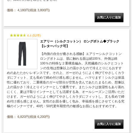
価格： 4,180円(税抜 3,800円)
4.4 (52件)
エアリー（シルクコットン） ロングボトム◆ブラック
【レターパック可】
【内側の自分が癒される感触】エアリーシルクコットン
ロングボトムは、肌に触れる面は絹100％、外側は綿
100％の特殊な２重構造編み。天然繊維のシルクとコット
ンの生地は想像以上の温かさなので冷えとりにもおすす
めのあたたかいレギンスです。その上、ガーゼのようによく伸びてやさしくカラ
ダにフィット、丈も長めで締め付け感も感じません。ハマります！シルクは保温
性に優れており、二重構造のガーゼ部分が空気を含んであたたまるため、想像以
上の温かさ！冷えとりインナーとして優秀です。またシルクは放湿性もあり蒸れ
にくく、夏は汗取りインナーとしても活躍する為、オールシーズンご活用いただ
けます。ガーゼのようによく伸びてやさしくカラダにフィットし、丈も長めで締
め付け感も感じません。女性のお肌を優しく包み、幸福感を感じさせてくれる究
極のインナーです。40代・50代更年期世代の敏感なお肌にもおすすめです。
価格： 6,820円(税抜 6,200円)