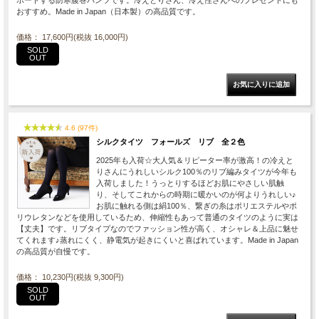
おすすめ。Made in Japan（日本製）の高品質です。
価格： 17,600円(税抜 16,000円)
SOLD
OUT
4.6 (97件)
シルクタイツ フォールズ リブ 全２色
2025年も入荷☆大人気＆リピーター率が激高！の冷えと
りさんにうれしいシルク100％のリブ編みタイツが今年も
入荷しました！うっとりするほどお肌にやさしい肌触
り、そしてこれからの時期に暖かいのが何よりうれしい♪
お肌に触れる側は絹100％、繋ぎの糸はポリエステルやポ
リウレタンなどを使用しているため、伸縮性もあって普通のタイツのように実は
【丈夫】です。リブタイプなのでファッション性が高く、オシャレ＆上品に魅せ
てくれます♪蒸れにくく、静電気が起きにくいと喜ばれています。Made in Japan
の高品質が自慢です。
価格： 10,230円(税抜 9,300円)
SOLD
OUT