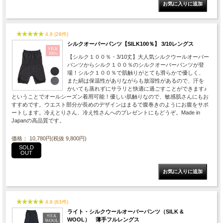
4.9 (28件)
シルクオーバーパンツ【SILK100％】 3/10レングス
【シルク１００％・3/10丈】大人気シルクウールオーバー
パンツからシルク１００％のシルクオーバーパンツが登
場！シルク１００％で肌触りがとても滑らかで優しく、
また絹は保温性がありながらも放湿性があるので、汗を
かいても蒸れずにサラリと快適に過ごすことができます♪
ということでオールシーズン着用可能！優しい肌触りなので、敏感肌さんにもお
すすめです。ウエスト部分が長めのデザインはまるで腹巻きのようにお腹をサポ
ートします。冷えとりさん、冷え性さんへのプレゼントにもどうぞ。Made in
Japanの高品質です。
価格： 10,780円(税抜 9,800円)
SOLD
OUT
4.8 (63件)
ライト・シルクウールオーバーパンツ（SILK &
WOOL） 薄手フルレングス