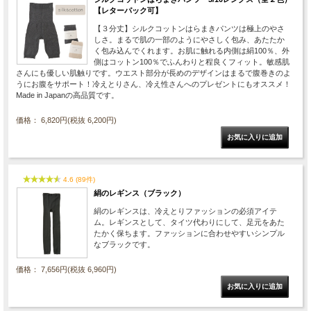
【レターパック可】
【３分丈】シルクコットンはらまきパンツは極上のやさ
しさ。まるで肌の一部のようにやさしく包み、あたたか
く包み込んでくれます。お肌に触れる内側は絹100％、外
側はコットン100％でふんわりと程良くフィット。敏感肌
さんにも優しい肌触りです。ウエスト部分が長めのデザインはまるで腹巻きのよ
うにお腹をサポート！冷えとりさん、冷え性さんへのプレゼントにもオススメ！
Made in Japanの高品質です。
価格： 6,820円(税抜 6,200円)
4.6 (89件)
絹のレギンス（ブラック）
絹のレギンスは、冷えとりファッションの必須アイテ
ム。レギンスとして、タイツ代わりにして、足元をあた
たかく保ちます。ファッションに合わせやすいシンプル
なブラックです。
価格： 7,656円(税抜 6,960円)