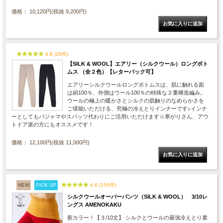
価格： 10,120円(税抜 9,200円)
4.8 (28件)
【SILK & WOOL】エアリー（シルクウール）ロングボト
ムス （全２色）【レターパック可】
エアリーシルクウールロングボトムスは、肌に触れる面
は絹100％、外側はウール100％の特殊な２重構造編み。
ウールの極上の暖かさとシルクの肌触りのなめらかさを
ご堪能いただける、究極の冷えとりインナーです♪インナ
ーとしてもパジャマやスパッツ代わりにご活用いただけます☆寒がりさん、アウ
トドア派の方にもオススメです！
価格： 12,100円(税抜 11,000円)
NEW
PICK UP
4.8 (155件)
シルクウールオーバーパンツ（SILK & WOOL） 3/10レ
ングス AMENOKAKU
新カラー！【３/10丈】 シルクとウールの最強冷えとり素