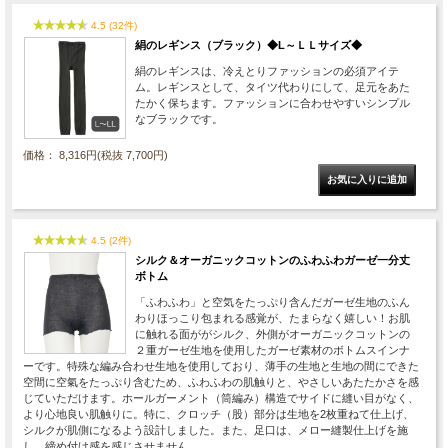
4.5 (32件)
絹のレギンス（ブラック）◆L～ＬＬサイズ◆
絹のレギンスは、冷えとりファッションの必須アイテ
ム。レギンスとして、タイツ代わりにして、足元をあた
たかく保ちます。ファッションに合わせやすいシンプル
なブラックです。
価格： 8,316円(税抜 7,700円)
4.5 (2件)
シルク＆オーガニックコットンのふわふわガーゼ一分丈
ボトム
「ふわふわ」と空気をたっぷり含んだガーゼ生地のふん
わりほっこり包まれる感覚が、たまらなく嬉しい！お肌
に触れる面ががシルク、外側がオーガニックコットンの
２重ガーゼ生地を使用したガーゼ素材のボトムスインナ
ーです。特殊な編み合わせ生地を使用しており、薄手の生地と生地の間にできた
空間に空氣をたっぷり含むため、ふわふわの肌触りと、やさしいあたたかさを感
じていただけます。ホールガーメント（筒編み）構造でサイドに縫い目がなく、
より心地良い肌触りに。特に、クロッチ（股）部分は生地を2枚重ねて仕上げ、
シルクが肌側になるよう設計しました。また、足口は、メロー縫製仕上げを施
し、締め付け感を感じさせません。