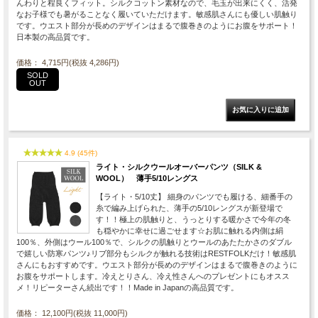
んわりと程良くフィット。シルクコットン素材なので、毛玉が出来にくく、活発
なお子様でも暑がることなく履いていただけます。敏感肌さんにも優しい肌触り
です。ウエスト部分が長めのデザインはまるで腹巻きのようにお腹をサポート！
日本製の高品質です。
価格： 4,715円(税抜 4,286円)
SOLD
OUT
4.9 (45件)
ライト・シルクウールオーバーパンツ（SILK &
WOOL） 薄手5/10レングス
【ライト・5/10丈】 細身のパンツでも履ける、細番手の
糸で編み上げられた、薄手の5/10レングスが新登場で
す！！極上の肌触りと、うっとりする暖かさで今年の冬
も穏やかに幸せに過ごせます☆お肌に触れる内側は絹
100％、外側はウール100％で、シルクの肌触りとウールのあたたかさのダブル
で嬉しい防寒パンツ♪リブ部分もシルクが触れる技術はRESTFOLKだけ！敏感肌
さんにもおすすめです。ウエスト部分が長めのデザインはまるで腹巻きのように
お腹をサポートします。冷えとりさん、冷え性さんへのプレゼントにもオスス
メ！リピーターさん続出です！！Made in Japanの高品質です。
価格： 12,100円(税抜 11,000円)