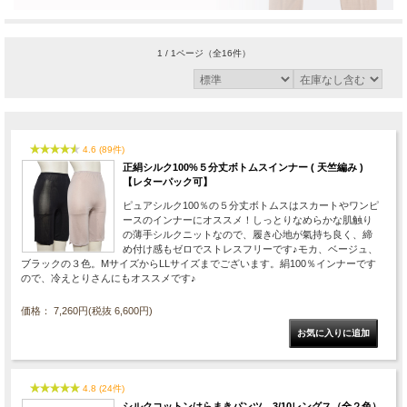
1 / 1ページ
（全16件）
4.6 (89件)
正絹シルク100%５分丈ボトムスインナー ( 天竺編み )
【レターパック可】
ピュアシルク100％の５分丈ボトムスはスカートやワンピ
ースのインナーにオススメ！しっとりなめらかな肌触り
の薄手シルクニットなので、履き心地が氣持ち良く、締
め付け感もゼロでストレスフリーです♪モカ、ベージュ、
ブラックの３色。MサイズからLLサイズまでございます。絹100％インナーです
ので、冷えとりさんにもオススメです♪
価格： 7,260円(税抜 6,600円)
4.8 (24件)
シルクコットンはらまきパンツ 3/10レングス（全２色）