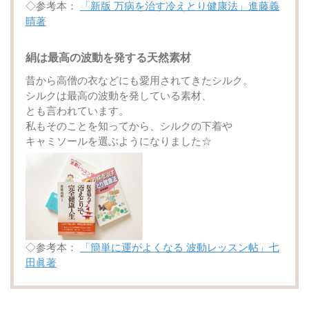
◇参考本：
「新版 万病を治す冷えとり健康法」進藤義
晴著
絹は最高の波動を発する天然素材
昔から高僧の衣などにも愛用されてきたシルク。
シルクは最高の波動を発している素材、
とも言われています。
私もそのことを知ってから、シルクの下着や
キャミソールを選ぶようになりました☆
◇参考本：
「簡単に運がよくなる 波動レッスン帖」七
田眞著