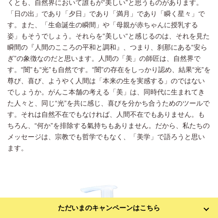
くとも、自然界において誰もが“美しい”と思うものがあります。
「日の出」であり「夕日」であり「満月」であり「瞬く星々」で
す。また、「生命誕生の瞬間」や「母親が赤ちゃんに授乳する
姿」もそうでしょう。それらを“美しい“と感じるのは、それを見た
瞬間の『人間のこころの平和と調和』、つまり、刹那にある“安ら
ぎ”の象徴なのだと思います。人間の「美」の師匠は、自然界で
す。“闇”も“光”も自然です。“闇”の存在をしっかり認め、結果“光”を
尊び、喜び、ようやく人間は「本来の生を実感する」のではない
でしょうか。がんこ本舗の考える「美」は、同時代に生まれてき
た人々と、同じ“光”を共に感じ、喜びを分かち合うためのツールで
す。それは自然不在でもなければ、人間不在でもありません。も
ちろん、“何か”を排除する氣持ちもありません。だから、私たちの
メッセージは、宗教でも哲学でもなく、「美学」で語ろうと思い
ます。
ただいまのキャンペーンはこちら