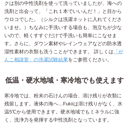
クは別の中性洗剤を使って洗っていましたが、海への
洗剤と出会って、「これ１本でいいんだ！」と目から
ウロコでした。（シルクは洗濯ネットに入れてくださ
いませ。）ちなみに手洗いする場合も、泡立ちが少な
いので、軽くすすぐだけで手洗いも簡単にこなせま
す。さらに、ダウン素材やレインウェアなどの防水透
湿性素材の衣類も洗うことができます。 詳しくは
「が
んこ相談室」の洗濯試験結果
をご参照ください。
低温・硬水地域・寒冷地でも使えます
寒冷地では、粉末の石けんの場合、溶け残りが衣類に
残留します。液体の海へ…Fukiiは溶け残りがなく、水
温5℃から使用できます。硬水地域でもミネラルに強
く、洗浄力を発揮する中性洗剤となっています。