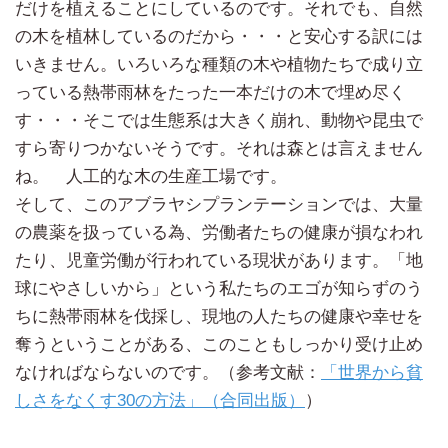
だけを植えることにしているのです。それでも、自然
の木を植林しているのだから・・・と安心する訳には
いきません。いろいろな種類の木や植物たちで成り立
っている熱帯雨林をたった一本だけの木で埋め尽く
す・・・そこでは生態系は大きく崩れ、動物や昆虫で
すら寄りつかないそうです。それは森とは言えません
ね。 人工的な木の生産工場です。
そして、このアブラヤシプランテーションでは、大量
の農薬を扱っている為、労働者たちの健康が損なわれ
たり、児童労働が行われている現状があります。「地
球にやさしいから」という私たちのエゴが知らずのう
ちに熱帯雨林を伐採し、現地の人たちの健康や幸せを
奪うということがある、このこともしっかり受け止め
なければならないのです。（参考文献：
「世界から貧
しさをなくす30の方法」（合同出版）
）