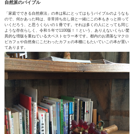
自然派のバイブル
「家庭でできる自然療法」の本は私にとってはもうバイブルのようなも
ので、何かあった時は、非常持ち出し袋と一緒にこの本もきっと持って
いくだろう、と思うくらいの１冊です。それは多くの人にとっても同じ
ような存在らしく、令和５年で1100版！！という、ありえないくらい驚
異的な増版を重ねている大ベストセラー本です。都内のお洒落なマクロ
ビカフェや自然食にこだわったカフェの本棚にもたいていこの本が置い
てあります。