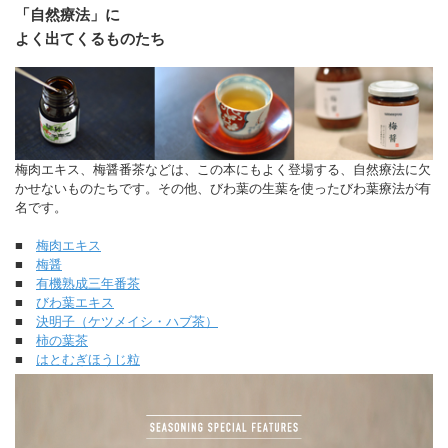
「自然療法」に
よく出てくるものたち
梅肉エキス、梅醤番茶などは、この本にもよく登場する、自然療法に欠
かせないものたちです。その他、びわ葉の生葉を使ったびわ葉療法が有
名です。
■
梅肉エキス
■
梅醤
■
有機熟成三年番茶
■
びわ葉エキス
■
決明子（ケツメイシ・ハブ茶）
■
柿の葉茶
■
はとむぎほうじ粒