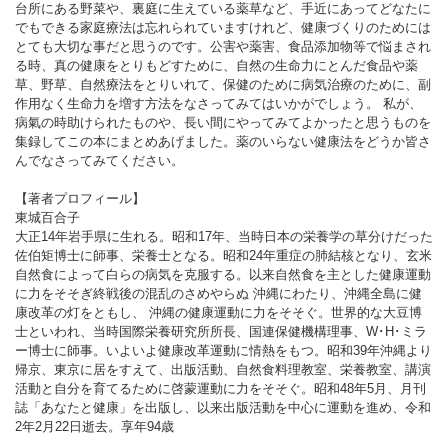
台所にある野菜や、裏庭に生えている薬草など、手近にあってどなたに
でもできる家庭療法は忘れられていますけれど、健康づくりのためには
とても大切な事だと思うのです。公害や薬害、食品添加物等で悩まされ
る時、真の健康をとりもどすために、自然の生命力にとんだ食品や薬
草、野草、自然療法をとりいれて、保健のために病気治療のために、副
作用なく生命力を増す方法をなさってみてはいかがでしょう。 私が、
病氣の時助けられたものや、長い間にやってみてよかったと思うものを
集録してこの本にまとめあげました。薬のいらない健康法をどうか皆さ
んでなさってみてください。
【著者プロフィール】
東城百合子
大正14年岩手県に生れる。昭和17年、当時日本の栄養学の草分けだった
佐伯矩博士に師事、栄養士となる。昭和24年重症の肺結核となり、玄米
自然食によって白らの病気を克服する。以来自然食を主とした健康運動
に力をそそぎ終戦後の混乱のさめやらぬ 沖縄にわたり、沖縄全島に健
康改革の灯をともし、 沖縄の健康運動に力をそそぐ。世界的な大豆博
士といわれ、当時国際栄養研究所所長、国連保健機構理事、W･H･ミラ
ー博士に師事。いよいよ健康改革運動に情熱をもつ。昭和39年沖縄より
帰京、東京に居をすえて、出版活動、自然食料理教室、栄養教室、講演
活動と自分を育てるために啓蒙運動に力をそそぐ。昭和48年5月、月刊
誌「あなたと健康」を出版し、以来出版活動を中心に運動を進め、令和
2年2月22日逝去。享年94歳