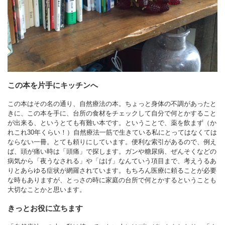
この本を片手にキッチンへ
この本はその名の通り、自然療法の本。ちょっと身体の不調があったと
きに、この本を手に、台所の食材をチェックして自分で何とかすること
が出来る、というとても有難い本です。ということで、薬を飲まず（か
れこれ30年くらい！）自然療法一筋で生きている私にとってはなくては
ならない一冊。とても頼りにしています。便利な索引があるので、例え
ば、頭が痛い時は「頭痛」で探します。ガンや糖尿病、ぜんそくなどの
病気から「夜うなされる」や「はげ」なんていう項目まで、考えうるあ
りとあらゆる症状が網羅されています。もちろん医療に頼ることが必要
な時もありますが、とっさの時に家庭の台所で何とかするということも
大切なことかと思います。
きっとお役に立ちます