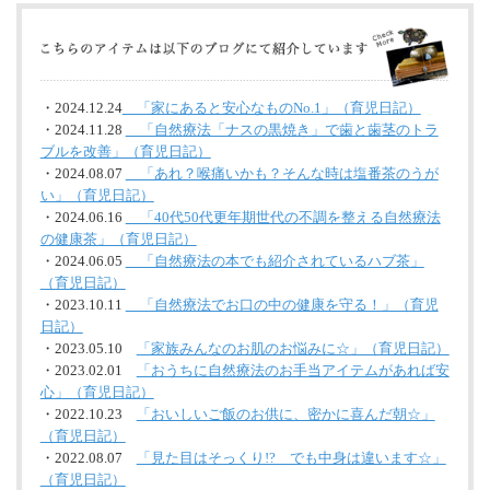
・2024.12.24
「家にあると安心なものNo.1」（育児日記）
・2024.11.28
「自然療法「ナスの黒焼き」で歯と歯茎のトラ
ブルを改善」（育児日記）
・2024.08.07
「あれ？喉痛いかも？そんな時は塩番茶のうが
い」（育児日記）
・2024.06.16
「40代50代更年期世代の不調を整える自然療法
の健康茶」（育児日記）
・2024.06.05
「自然療法の本でも紹介されているハブ茶」
（育児日記）
・2023.10.11
「自然療法でお口の中の健康を守る！」（育児
日記）
・2023.05.10
「家族みんなのお肌のお悩みに☆」（育児日記）
・2023.02.01
「おうちに自然療法のお手当アイテムがあれば安
心」（育児日記）
・2022.10.23
「おいしいご飯のお供に、密かに喜んだ朝☆」
（育児日記）
・2022.08.07
「見た目はそっくり!? でも中身は違います☆」
（育児日記）