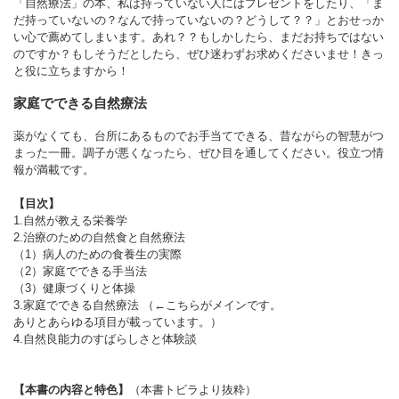
「自然療法」の本、私は持っていない人にはプレゼントをしたり、「ま
だ持っていないの？なんで持っていないの？どうして？？」とおせっか
い心で薦めてしまいます。あれ？？もしかしたら、まだお持ちではない
のですか？もしそうだとしたら、ぜひ迷わずお求めくださいませ！きっ
と役に立ちますから！
家庭でできる自然療法
薬がなくても、台所にあるものでお手当てできる、昔ながらの智慧がつ
まった一冊。調子が悪くなったら、ぜひ目を通してください。役立つ情
報が満載です。
【目次】
1.自然が教える栄養学
2.治療のための自然食と自然療法
（1）病人のための食養生の実際
（2）家庭でできる手当法
（3）健康づくりと体操
3.家庭でできる自然療法 （←こちらがメインです。
ありとあらゆる項目が載っています。）
4.自然良能力のすばらしさと体験談
【本書の内容と特色】
（本書トビラより抜粋）