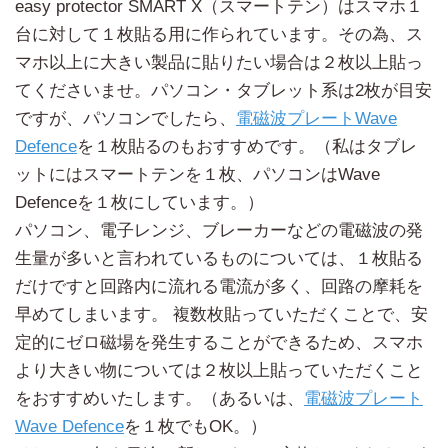
easy protector SMART X（スマートテン）はスマホ１
台に対して１枚貼る用に作られています。その為、ス
マホ以上に大きい製品に貼りたい場合は２枚以上貼っ
てくださいませ。パソコン・タブレット系は2枚が目安
ですが、パソコンでしたら、
電磁波プレートWave
Defence
を１枚貼るのもおすすめです。（私はタブレ
ットにはスマートテンを１枚、パソコンはWave
Defenceを１枚にしています。）
パソコン、電子レンジ、ブレーカーなどの電磁波の発
生量が多いと言われているものについては、１枚貼る
だけですと回路内に流れる電流が多く、回路の摩耗を
早めてしまいます。 複数枚貼っていただくことで、安
定的にゼロ磁場を発生することができるため、スマホ
より大きい物については２枚以上貼っていただくこと
をおすすめいたします。（あるいは、
電磁波プレート
Wave Defence
を１枚でもOK。）