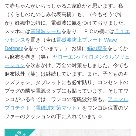
て赤ちゃんがいらっしゃるご家庭かと思います。私
（くらしのたのしみ代表高橋）も、（今もそうです
が）妊娠中は特に、電磁波に氣をつけておりました。
スマホには
電磁波シール
を貼り、 ＰＣの横には
Ｔ１エ
ッセンス
を置き（今は
電磁波防止プレート Wave
Defense
を貼っています。） お腹に
絹の腹巻
をしてか
ら麻布を巻き（笑）
ヤローエンバイロメンタルソリュ
ーション
を吹きかけ、万全の対策をしました。今でも
麻布以外（笑）は継続しています。また、子どものキ
ッズフォン、タブレットにも必ず貼り、コンセントの
プラグの隣や電源タップにも貼っています。そしてワ
ンコがいる今では、ワンコの電磁波対策も。
アニマル
プロテクト（電磁波対策マット）
をワンコ定位置のソ
ファーのクッションの下に入れています☆