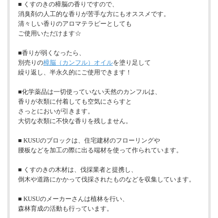
■ くすのきの樟脳の香りですので、
消臭剤の人工的な香りが苦手な方にもオススメです。
清々しい香りのアロマテラピーとしても
ご使用いただけます☆
■香りが弱くなったら、
別売りの
樟脳（カンフル）オイル
を塗り足して
繰り返し、半永久的にご使用できます！
■化学薬品は一切使っていない天然のカンフルは、
香りが衣類に付着しても空気にさらすと
さっとにおいが引きます。
大切な衣類に不快な香りを残しません。
■ KUSUのブロックは、住宅建材のフローリングや
腰板などを加工の際に出る端材を使って作られています。
■ くすのきの木材は、伐採業者と提携し、
倒木や道路にかかって伐採されたものなどを収集しています。
■ KUSUのメーカーさんは植林を行い、
森林育成の活動も行っています。