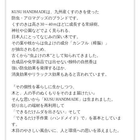
KUSU HANDMADEは、九州産くすのきを使った
防虫・アロマグッズのブランドです。
くすのきは高さ30～40ｍほどに成長する常緑樹。
神社や公園などでよく見られる、
日本人にとってなじみの深い木です。
その葉や枝からは虫よけの成分「カンフル（樟脳）」
が抽出されるため、
古くから“虫よけの木”として知られてきました。
合成品や化学薬品では出せない独特の自然香は
強い防虫効果を発揮するほか、
消臭効果やリラックス効果もあると言われています。
『その個性を暮らしに生かしつつ、
木と、人の手のぬくもりをそのまま届けたい』
そんな思いから「KUSU HANDMADE」は生まれました。
切り出しの端材を再利用して
「できるだけムダを出さない」そして
「できるだけ手作業（ハンドメイド）で」を基本としていま
す。
木目のやさしい風合いに、人と環境への思いを添えました。