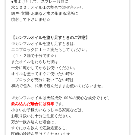
●虫よけとして、スプレー容器に
水１００：オイル１の割合で混ぜ合わせ、
網戸･玄関･お庭など虫の集まる場所に
噴射して下さいませ☆
【カンフルオイルを塗り足すときのご注意】
※カンフルオイルを塗り足すときは、
エコブロックに１～２滴たらしてください。
（１～２滴で十分です☆）
またオイルをたらした後は、
十分に乾かしてからお使いください。
オイルを塗ってすぐに使いたい時や
、ブロックが充分に乾いてない時は
和紙で包み、和紙で包んだままお使いくださいませ。
※カンフルオイルは天然成分100％の安心な成分ですが、
飲み込んだ場合には有毒
です。
小さいお子様のいらっしゃる家庭などは、
お取り扱いに十分ご注意ください。
万が一飲み込んだ場合は、
すぐに水を飲んで応急処置をし、
医師の診断を受けてくださいませ。