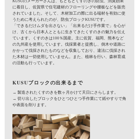
KUSUのメーカーさんは、もともとくすのきの防虫、消臭効果
に着目し、佐賀県で住宅建材のフローリングや腰板などを販売
されていました。そして、木材加工の際に出る端材を有効に使
うために考えられたのが、防虫ブロックKUSUです。
「できるだけムダを出さない」「出来るだけ手作業で」を心が
け、古くから日本人とともに生きてきたくすのきの魅力を伝え
ています。くすのきは100％国産。主に佐賀、福岡、熊本など
の九州産を使用しています。伐採業者と提携し、倒木や道路に
かかって伐採されたものなどを収集しており、違法に伐採され
た木材は一切使用していません。また、植林を行い、森林育成
の活動も行っています。
KUSUブロックの出来るまで
→ 製造されたくすのきを数ヶ月かけて天日にさらします。
→ 切り出したブロックをひとつひとつ手作業にて紙やすりで角
や表面を削ります。