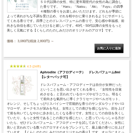
５０代以降の女性、特に更年期世代の女性の為に調合し
た香りです。「Haru」「Natsu」「Aki」「Fuyu」の四季
４種類の香りをお楽しみいただけます。どれもが季節に
よって表れがちな不調を受け止め、それを軽やかに乗りきれるようにサポートし
てくれる香りです。四季ごとのドレスパフュームの香りで、安心感や幸福感、前
向きな自信を感じていただけると嬉しいです。40代・50代以降の女性をもっと
美しく元氣にする【くらしのたのしみだけのオリジナルのアロマ】です。
価格： 3,080円(税抜 2,800円)
～
4.5 (24件)
Aphrodite（アフロディーテ） ドレスパフューム8ml
【レターパック可】
ドレスパフューム・アフロディーテは自分が女神だった
ということを思い出させてくれる香り。「女性性を目覚
めさせる」と言われているローズやゼラニウム、明るく
て前向きな氣持ちに導くクラリセージやベルガモット、
オレンジ、そしてちょっぴりスパイシーで官能的な香りのサンダルウッドやパロ
マローザ、オークモスが深みを与え、女性としての喜びを感じながら、顔を上げ
て前を向いてしなやかに歩き出したくなる香りです。女性としての自信を失くし
ていたり、もっと女性であることの喜びを感じたい、と思っていらっしゃる方が
いたら、ぜひドレスパフューム・アフロディーテを試してみてください。女性に
良いと言われている数々のアロマオイルをブレンドして、最上級の香りに仕上げ
ています。【くらしのたのしみだけのオリジナルの香り】です。オーラにまとっ