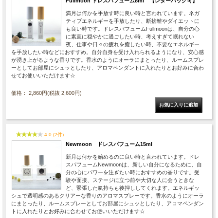
Fullmoon ドレスパフューム8ml 【レターパック可】
満月は何かを手放す時に良い時と言われています。ネガ
ティブエネルギーを手放したり、断捨離やダイエットに
も良い時です。ドレスパフュームFullmoonは、自分の心
に素直に穏やかに過ごしたい時、考えすぎて眠れない
夜、仕事や日々の疲れを癒したい時、不要なエネルギー
を手放したい時などにおすすめ。自分自身を受け入れられるようになり、安心感
が湧き上がるような香りです。香水のようにオーラにまとったり、ルームスプレ
ーとしてお部屋にシュッとしたり、アロマペンダントに入れたりとお好みに合わ
せてお使いいただけます☆
価格： 2,860円(税抜 2,600円)
4.0 (2件)
Newmoon ドレスパフューム15ml
新月は何かを始めるのに良い時と言われています。ドレ
スパフュームNewmoonは、新しい自分になるために、自
分の心にパワーを注ぎたい時におすすめの香りです。受
験や面接、ステージに立つ前や大切な人に会うときな
ど、緊張した氣持ちも後押ししてくれます。エネルギッ
シュで透明感のあるクリアーな香りのアロマスプレーです。香水のようにオーラ
にまとったり、ルームスプレーとしてお部屋にシュッとしたり、アロマペンダン
トに入れたりとお好みに合わせてお使いいただけます☆