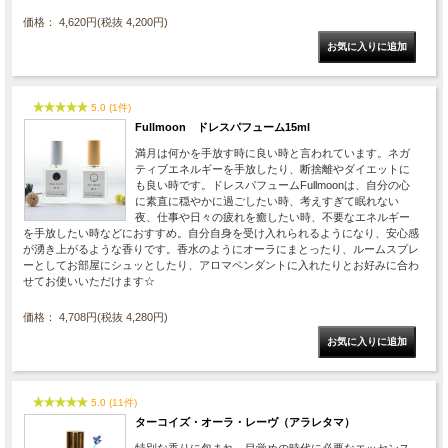
価格： 4,620円(税抜 4,200円)
5.0 (1件)
Fullmoon ドレスパフューム15ml
満月は何かを手放す時に良い時と言われています。ネガ
ティブエネルギーを手放したり、断捨離やダイエットに
も良い時です。ドレスパフュームFullmoonは、自分の心
に素直に穏やかに過ごしたい時、考えすぎて眠れない
夜、仕事や日々の疲れを癒したい時、不要なエネルギー
を手放したい時などにおすすめ。自分自身を受け入れられるようになり、安心感
が湧き上がるような香りです。香水のようにオーラにまとったり、ルームスプレ
ーとしてお部屋にシュッとしたり、アロマペンダントに入れたりとお好みに合わ
せてお使いいただけます☆
価格： 4,708円(税抜 4,280円)
5.0 (11件)
ターコイズ・オーラ・レーヴ（アラレタマ）
特別な香りに包まれ、目覚めの時代に必要なエッセンス