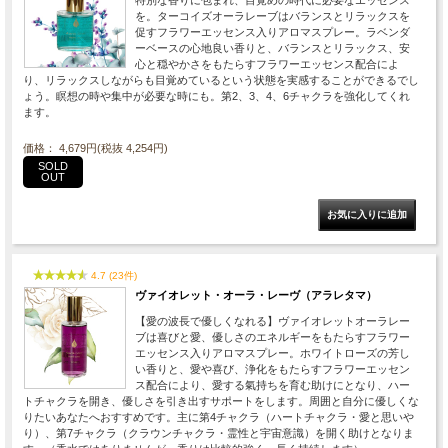
を。ターコイズオーラレーブはバランスとリラックスを
促すフラワーエッセンス入りアロマスプレー。ラベンダ
ーベースの心地良い香りと、バランスとリラックス、安
心と穏やかさをもたらすフラワーエッセンス配合によ
り、リラックスしながらも目覚めているという状態を実感することができるでし
ょう。瞑想の時や集中が必要な時にも。第2、3、4、6チャクラを強化してくれ
ます。
価格： 4,679円(税抜 4,254円)
SOLD
OUT
4.7 (23件)
ヴァイオレット・オーラ・レーヴ（アラレタマ）
【愛の波長で優しくなれる】ヴァイオレットオーラレー
ブは喜びと愛、優しさのエネルギーをもたらすフラワー
エッセンス入りアロマスプレー。ホワイトローズの芳し
い香りと、愛や喜び、浄化をもたらすフラワーエッセン
ス配合により、愛する氣持ちを育む助けにとなり、ハー
トチャクラを開き、優しさを引き出すサポートをします。周囲と自分に優しくな
りたいあなたへおすすめです。主に第4チャクラ（ハートチャクラ・愛と思いや
り）、第7チャクラ（クラウンチャクラ・霊性と宇宙意識）を開く助けとなりま