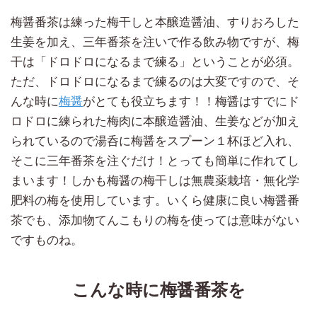
梅醤番茶は練った梅干しと本醸造醤油、すりおろした
生姜を加え、三年番茶を注いで作る飲み物ですが、梅
干は「ドロドロになるまで練る」ということが必須。
ただ、ドロドロになるまで練るのは大変ですので、そ
んな時に
梅醤
がとても役立ちます！！梅醤はすでにド
ロドロに練られた梅肉に本醸造醤油、生姜などが加え
られているので湯呑に梅醤をスプーン１杯ほど入れ、
そこに三年番茶を注ぐだけ！とっても簡単に作れてし
まいます！しかも梅醤の梅干しは無農薬栽培・無化学
肥料の梅を使用しています。いくら健康に良い梅醤番
茶でも、添加物てんこもりの梅を使っては意味がない
ですものね。
こんな時に梅醤番茶を