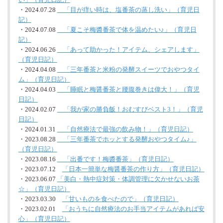
・2024.07.28
「目が痒い時は、塩番茶の蒸し洗い」（育児日
記）
・2024.07.08
「夏こそ梅醬番茶で体を温めたい♪」（育児日
記）
・2024.06.26
「あって助かった！アイテム、シェアします」
（育児日記）
・2024.04.08
「三年番茶と米粉の発酵スイーツでおやつタイ
ム」（育児日記）
・2024.04.03
「睡眠と梅醤番茶と腰腹巻きは偉大！」（育児
日記）
・2024.02.07
「我が家の勝負飯！おむすびベスト3！」（育児
日記）
・2024.01.31
「自然療法で最強の飲み物！」（育児日記）
・2023.08.28
「三年番茶でホッとする発酵おやつタイム♪」
（育児日記）
・2023.08.16
「出番です！梅醬番茶」（育児日記）
・2023.07.12
「日本一簡単な梅醤番茶の作り方」（育児日記）
・2023.06.07
「美白・熱中症対策・体調管理に欠かせないお茶
☆」（育児日記）
・2023.03.30
「甘いものを食べたので」（育児日記）
・2023.02.01
「おうちに自然療法のお手当アイテムがあれば安
心」（育児日記）