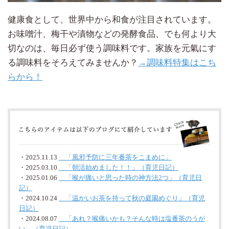
健康食として、世界中から和食が注目されています。
お味噌汁、梅干や漬物などの発酵食品、でも何より大
切なのは、毎日必ず使う調味料です。家族を元氣にす
る調味料をそろえてみませんか？
→調味料特集はこち
らから！
・2025.11.13
「風邪予防に三年番茶をこまめに」
・2025.03.10
「朝活始めました！！」（育児日記）
・2025.01.06
「喉が痛いと思った時の神方法2つ」（育児日
記）
・2024.10.24
「温かいお茶を持って秋の庭園めぐり」（育児
日記）
・2024.08.07
「あれ？喉痛いかも？そんな時は塩番茶のうが
い」（育児日記）