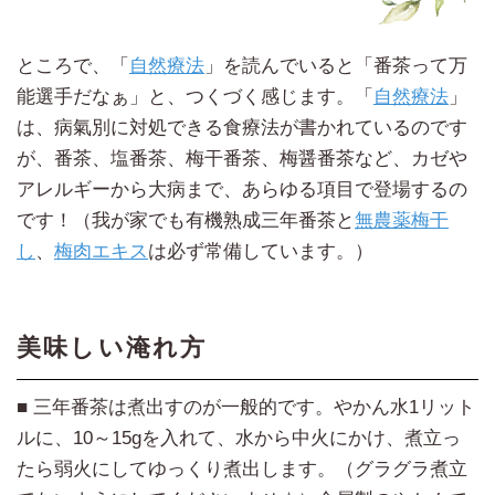
ところで、「
自然療法
」を読んでいると「番茶って万
能選手だなぁ」と、つくづく感じます。「
自然療法
」
は、病氣別に対処できる食療法が書かれているのです
が、番茶、塩番茶、梅干番茶、梅醤番茶など、カゼや
アレルギーから大病まで、あらゆる項目で登場するの
です！（我が家でも有機熟成三年番茶と
無農薬梅干
し
、
梅肉エキス
は必ず常備しています。）
美味しい淹れ方
■ 三年番茶は煮出すのが一般的です。やかん水1リット
ルに、10～15gを入れて、水から中火にかけ、煮立っ
たら弱火にしてゆっくり煮出します。（グラグラ煮立