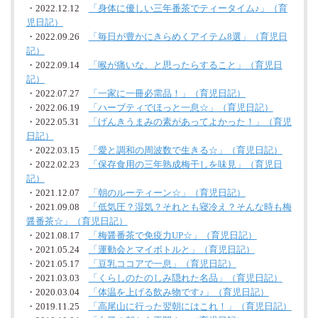
・2022.12.12
「身体に優しい三年番茶でティータイム♪」（育
児日記）
・2022.09.26
「毎日が豊かにきらめくアイテム8選」（育児日
記）
・2022.09.14
「喉が痛いな、と思ったらすること」（育児日
記）
・2022.07.27
「一家に一冊必需品！」（育児日記）
・2022.06.19
「ハーブティでほっと一息☆」（育児日記）
・2022.05.31
「げんきうまみの素があってよかった！」（育児
日記）
・2022.03.15
「愛と調和の周波数で生きる☆」（育児日記）
・2022.02.23
「保存食用の三年熟成梅干しを味見」（育児日
記）
・2021.12.07
「朝のルーティーン☆」（育児日記）
・2021.09.08
「低気圧？湿気？それとも寝冷え？そんな時も梅
醤番茶☆」（育児日記）
・2021.08.17
「梅醤番茶で免疫力UP☆」（育児日記）
・2021.05.24
「運動会とマイボトルと」（育児日記）
・2021.05.17
「豆乳ココアで一息」（育児日記）
・2021.03.03
「くらしのたのしみ隠れた名品」（育児日記）
・2020.03.04
「体温を上げる飲み物です♪」（育児日記）
・2019.11.25
「高尾山に行った翌朝にはこれ！」（育児日記）