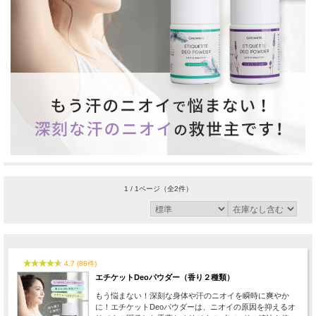
1 / 1ページ
（全2件）
4.7 (88件)
エチケットDeoパウダー（香り２種類）
もう悩まない！深刻な身体や汗のニオイを瞬時に爽やか
に！エチケットDeoパウダーは、ニオイの原因を抑えるオ