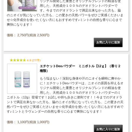
リジナル開発した重曹とオリジナルブレンドの精油を使
用した、天然成分１００％のデオドラントパウダーで
す。今までのデオドラントで満足出来なかった方も、脇
のニオイが気になっていた方も、この驚きの天然パワーをぜひご実感くださいま
せ☆化学成分を使いたくない方にもおすすめです♪ミントの自然な香りに心まで
爽快になります！
価格： 2,750円(税抜 2,500円)
4.8 (27件)
エチケットDeoパウダー ミニボトル【12ｇ】（香り２
種類）
もう悩まない！深刻な身体や汗のニオイを瞬時に爽やか
に！エチケットDeoパウダーは、ニオイの原因を抑えるオ
リジナル開発した重曹とオリジナルブレンドの精油を使
用した、天然成分１００％のデオドラントパウダーのミ
ニボトル（12g）登場です！お試しや持ち歩きに便利です！！今までのデオドラ
ントで満足出来なかった方も、脇のニオイが気になっていた方も、この驚きの天
然パワーをぜひご実感くださいませ☆化学成分を使いたくない方にもおすすめで
す♪ミントとラヴェンダーの自然な香りに心まで爽快になります！
価格： 1,100円(税抜 1,000円)