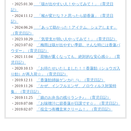
・2025.01.30
「咳が出やすい人！やってみて！」（育児日
記）
・2024.11.12
「喉が変だな？と思ったら節香蓮」（育児日
記）
・2024.06.26
「あって助かった！アイテム、シェアします」
（育児日記）
・2023.10.29
「気管支が弱い人やってみて！」（育児日記）
・2023.07.02
「梅雨は咳が出やすい季節。そんな時には香蓮パ
ウダー」（育児日記）
・2021.11.04
「荷物が重くなっても、絶対的な安心感☆」（育
児日記）
・2020.10.13
「お待たせいたしました！！香蓮飴（ショウガ入
り飴）が再入荷☆」（育児日記）
・2019.12.11
「香蓮飴姉妹ゲンカ(^_^)」（育児日記）
・2019.11.26
「かぜ、インフルエンザ、ノロウィルス対策特
集」（育児日記）
・2019.11.25
「娘のお弁当の残りランチ♪」（育児日記）
・2019.07.08
「お味噌汁に節香蓮が日課です☆」（育児日記）
・2019.02.07
「役立つ有機玄米クリーム！」（育児日記）