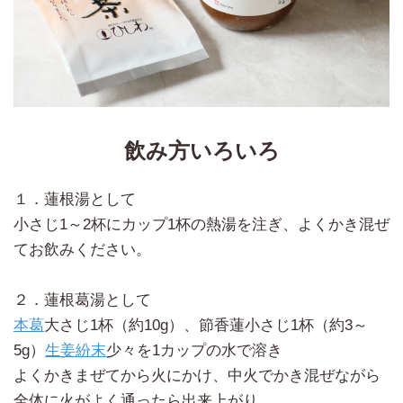
飲み方いろいろ
１．蓮根湯として
小さじ1～2杯にカップ1杯の熱湯を注ぎ、よくかき混ぜ
てお飲みください。
２．蓮根葛湯として
本葛
大さじ1杯（約10g）、節香蓮小さじ1杯（約3～
5g）
生姜紛末
少々を1カップの水で溶き
よくかきまぜてから火にかけ、中火でかき混ぜながら
全体に火がよく通ったら出来上がり。