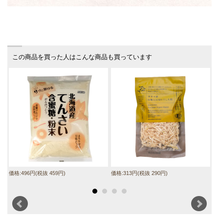
この商品を買った人はこんな商品も買っています
価格:496円(税抜 459円)
価格:313円(税抜 290円)
価