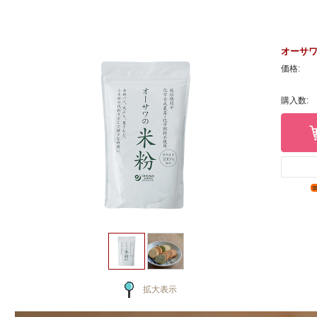
オーサワ
価格:
購入数:
拡大表示