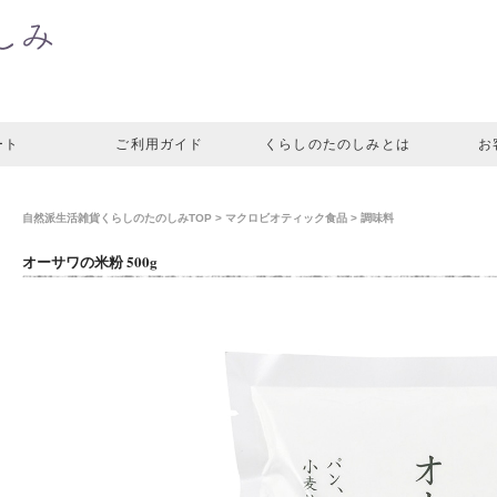
ート
ご利用ガイド
くらしのたのしみとは
お
自然派生活雑貨くらしのたのしみTOP
>
マクロビオティック食品
>
調味料
オーサワの米粉 500g