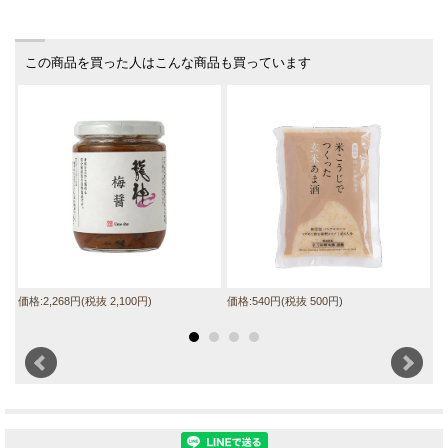
この商品を買った人はこんな商品も買っています
価格:2,268円(税抜 2,100円)
価格:540円(税抜 500円)
価