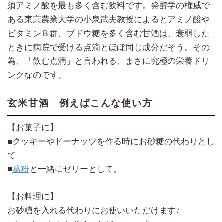
須アミノ酸を最も多く含む飲料です。発酵学の権威で
ある東京農業大学の小泉武夫教授によるとアミノ酸や
ビタミンＢ群、ブドウ糖を多く含む甘酒は、衰弱した
ときに病院で受ける点滴とほぼ同じ成分だそう。その
為、「飲む点滴」と言われる、まさに究極の栄養ドリ
ンクなのです。
玄米甘酒 例えばこんな使い方
【お菓子に】
■クッキーやドーナッツを作る時にお砂糖の代わりとし
て
■
葛粉
と一緒にゼリーとして。
【お料理に】
お砂糖を入れる代わりにお使いいただけます♪