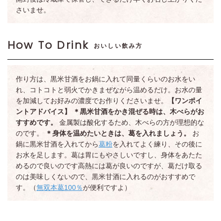
さいませ。
How To Drink
おいしい飲み方
作り方は、黒米甘酒をお鍋に入れて同量くらいのお水をい
れ、コトコトと弱火でかきまぜながら温めるだけ。お水の量
を加減してお好みの濃度でお作りくださいませ。
【ワンポイ
ントアドバイス】
＊黒米甘酒をかき混ぜる時は、木べらがお
すすめです。
金属製は酸化するため、木べらの方が理想的な
のです。
＊身体を温めたいときは、葛を入れましょう。
お
鍋に黒米甘酒を入れてから
葛粉
を入れてよく練り、その後に
お水を足します。葛は胃にもやさしいですし、身体をあたた
めるので良いのです高熱には葛が良いのですが、葛だけ取る
のは美味しくないので、黒米甘酒に入れるのがおすすめで
す。（
無双本葛100％
が便利ですよ）