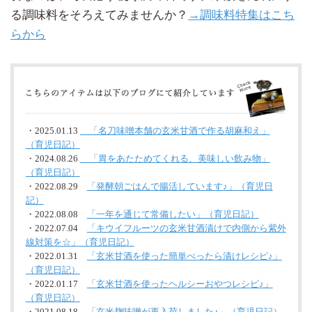
る調味料をそろえてみませんか？
→調味料特集はこち
らから
・2025.01.13
「名刀味噌本舗の玄米甘酒で作る胡麻和え」
（育児日記）
・2024.08.26
「胃をあたためてくれる、美味しい飲み物」
（育児日記）
・2022.08.29
「発酵朝ごはんで腸活しています♪」（育児日
記）
・2022.08.08
「一年を通じて常備したい」（育児日記）
・2022.07.04
「キウイフルーツの玄米甘酒漬けで内側から紫外
線対策を☆」（育児日記）
・2022.01.31
「玄米甘酒を使った簡単べったら漬けレシピ♪」
（育児日記）
・2022.01.17
「玄米甘酒を使ったヘルシーおやつレシピ♪」
（育児日記）
・2021.08.18
「玄米麹味噌が再入荷しました♪」（育児日記）