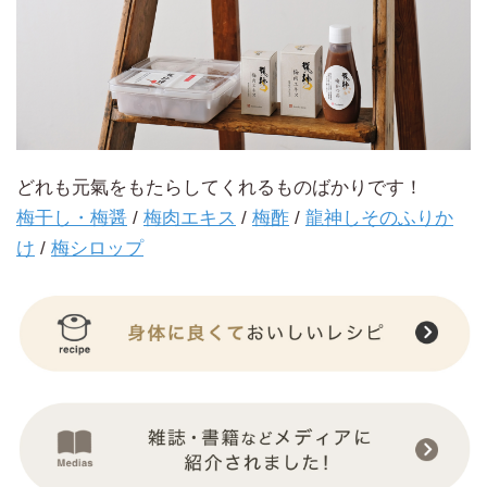
どれも元氣をもたらしてくれるものばかりです！
梅干し・梅醤
/
梅肉エキス
/
梅酢
/
龍神しそのふりか
け
/
梅シロップ