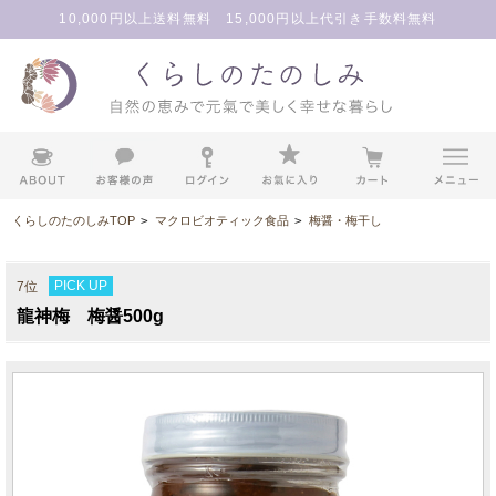
10,000円以上送料無料 15,000円以上代引き手数料無料
くらしのたのしみTOP
>
マクロビオティック食品
>
梅醤・梅干し
PICK UP
7位
龍神梅 梅醤500g