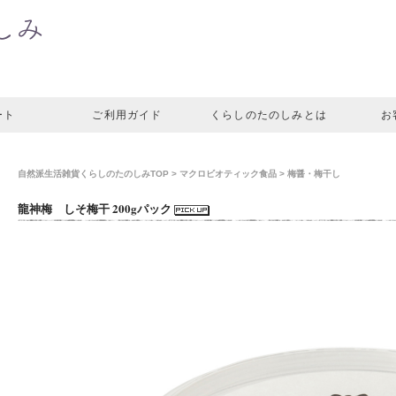
ート
ご利用ガイド
くらしのたのしみとは
お
自然派生活雑貨くらしのたのしみTOP
>
マクロビオティック食品
>
梅醤・梅干し
龍神梅 しそ梅干 200gパック