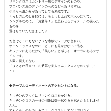
リネンクロスはカントリー風なデザインのものや、
プロバンス風のデザインのものなどもありますね。
それらも温かみがあってとても素敵ですが、
くらしのたのしみ的には、ちょっと上品で大人っぽくて、
シンプルなのに、「お洒落！」と思わせるディテールの凝った
ものを
選ばせていただきました☆
お色はどこにもないような素敵でシックな色合い。
オーソドックスなのに、どこにも見かけない上品さ。
キッチンにあるだけで「美しい」と感じる、オーラのあるデザ
インです。
人間に例えるなら、
「ひときわ目立つ、お洒落な美人さん」クロスなのです（＾－
＾）
◆
テーブルコーディネートのアクセントになる。
キッチンのフックにリネンクロスをかける。
キッチンクロスの一番の用途は御手拭や食器拭きかもしれませ
んね。
でもくらしのたのしみでは、クロスとしてだけではなく、