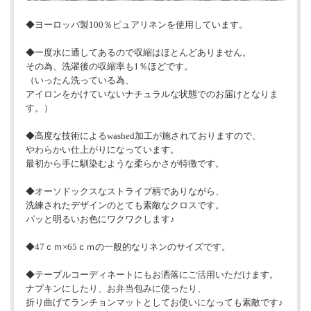
◆ヨーロッパ製100％ピュアリネンを使用しています。
◆一度水に通してあるので収縮はほとんどありません。
その為、洗濯後の収縮率も1％ほどです。
（いったん洗っている為、
アイロンをかけていないナチュラルな状態でのお届けとなりま
す。）
◆高度な技術によるwashed加工が施されておりますので、
やわらかい仕上がりになっています。
最初から手に馴染むような柔らかさが特徴です。
◆オーソドックスなストライプ柄でありながら、
洗練されたデザインのとても素敵なクロスです。
パッと明るいお色にワクワクします♪
◆47ｃｍ×65ｃｍの一般的なリネンのサイズです。
◆テーブルコーディネートにもお洒落にご活用いただけます。
ナプキンにしたり、お弁当包みに使ったり、
折り曲げてランチョンマットとしてお使いになっても素敵です♪