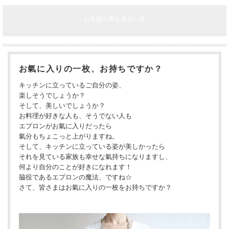
お客様の声を見る一覧
お氣に入りの一枚、お持ちですか？
キッチンに立っているご自分の姿、
楽しそうでしょうか？
そして、美しいでしょうか？
お料理が好きな人も、そうでない人も
エプロンがお氣に入りだったら
氣分もちょこっと上がりますね。
そして、キッチンに立っている姿が美しかったら
それを見ている家族も幸せな氣持ちになりますし、
何より自分のことが好きになれます！
脇役であるエプロンの魔法、ですね☆
さて、皆さまはお氣に入りの一枚をお持ちですか？