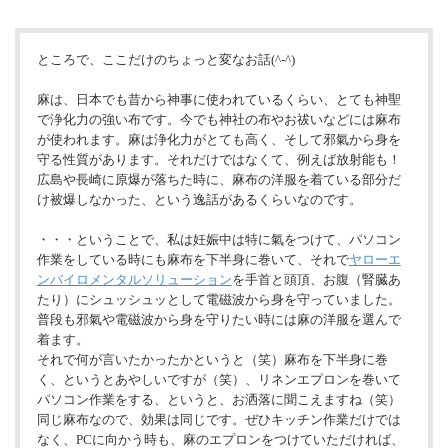
ところで、ここだけのちょっと変なお話(^-^)
麻は、日本でも昔から神事に使われているくらい、とても神聖
で浄化力の強い布です。今でも神社の布やお祓いなどには麻布
が使われます。麻は浄化力がとても高く、そして邪氣から身を
守る性質があります。それだけではなくて、例えば放射能も！
広島や長崎に原爆が落ちた時に、麻布の洋服を着ている部分だ
け被爆しなかった、という逸話があるくらいなのです。
・・・ということで、私は妊娠中は特に氣をつけて、パソコン
作業をしている時にも麻布を下半身に巻いて、それで
ヤローエ
ンバイロメンタルソリューション
を手首と頭頂、お腹（腎臓あ
たり）にシュッシュッとして電磁波から身を守っていました。
普段も邪氣や電磁波から身を守りたい時には麻の洋服を選んで
着ます。
それで何が言いたかったかというと（笑）麻布を下半身に巻
く、というとあやしいですが（笑）、リネンエプロンを巻いて
パソコン作業をする、というと、お洒落に聞こえますね（笑）
同じ麻布なので、効果は同じです。ぜひキッチン作業だけでは
なく、PCに向かう時も、麻のエプロンをつけていただければ、