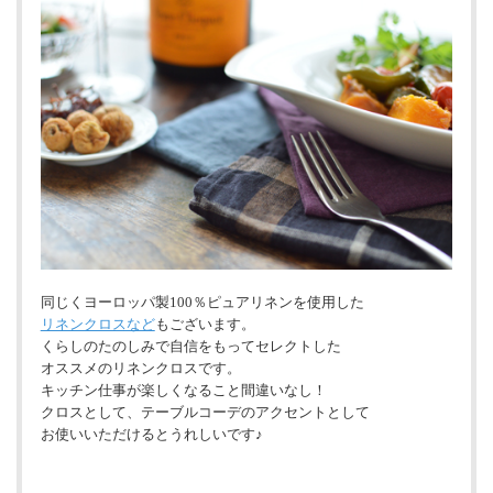
同じくヨーロッパ製100％ピュアリネンを使用した
リネンクロスなど
もございます。
くらしのたのしみで自信をもってセレクトした
オススメのリネンクロスです。
キッチン仕事が楽しくなること間違いなし！
クロスとして、テーブルコーデのアクセントとして
お使いいただけるとうれしいです♪