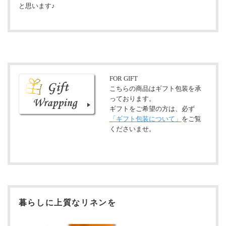
と思います♪
FOR GIFT
こちらの商品はギフト包装を承
っております。
ギフトをご希望の方は、必ず
「ギフト包装について」
をご覧
くださいませ。
暮らしに上質なリネンを