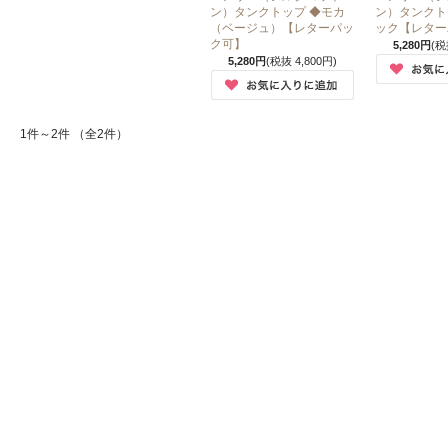
ン）タンクトップ ◆モカ
ン）タンクト
（ベージュ）【レターパッ
ック【レター
ク可】
5,280円
(税
5,280円
(税抜 4,800円)
1件～2件 （全2件）