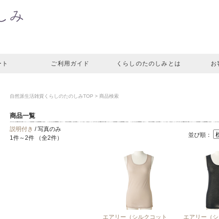
ート
ご利用ガイド
くらしのたのしみとは
お
自然派生活雑貨くらしのたのしみTOP
> 商品検索
商品一覧
説明付き
/ 写真のみ
並び順：
1件～2件 （全2件）
エアリー（シルクコット
エアリー（シ