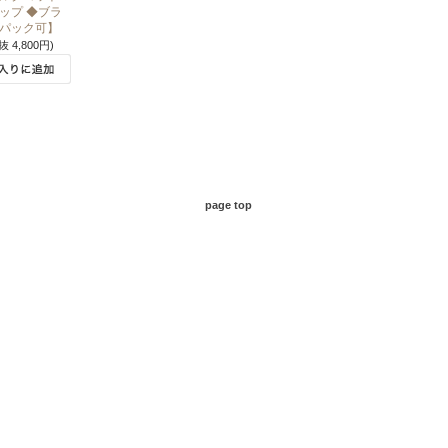
ップ ◆ブラ
パック可】
抜 4,800円)
page top