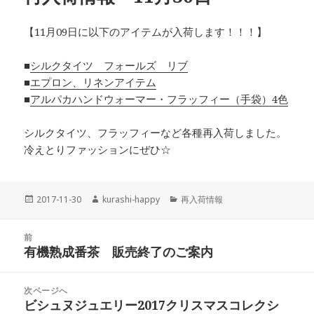
【11月09日に以下のアイテムが入荷します！！！】
■
シルクタイツ フォールズ リブ
■
エプロン、リネンアイテム
■
アルパカハンドウォーマー・フラッフィー（手袋）4色
シルクタイツ、フラッフィーなど各種再入荷しました。
冷えとりファッションにぜひ☆
投
作
カ
2017-11-30
kurashi-happy
再入荷情報
稿
成
テ
日:
者
ゴ
投
リ
前
稿
有機熟成番茶 販売終了のご案内
ー
前
ナ
の
ビ
投
次ページへ
ゲ
稿:
ビシュヌジュエリー2017クリスマスコレクシ
次
ー