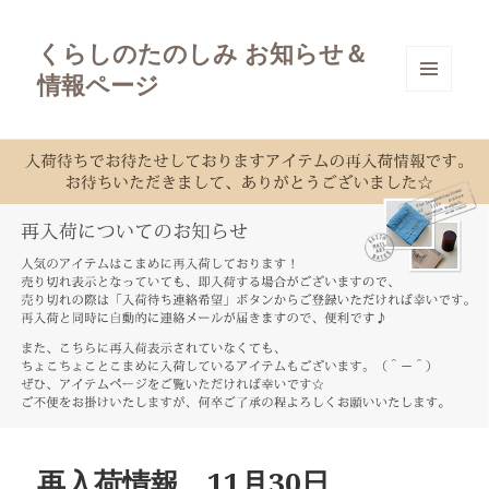
くらしのたのしみ お知らせ＆
情報ページ
メニュ
ーとウ
ィジェ
ット
再入荷情報 11月30日