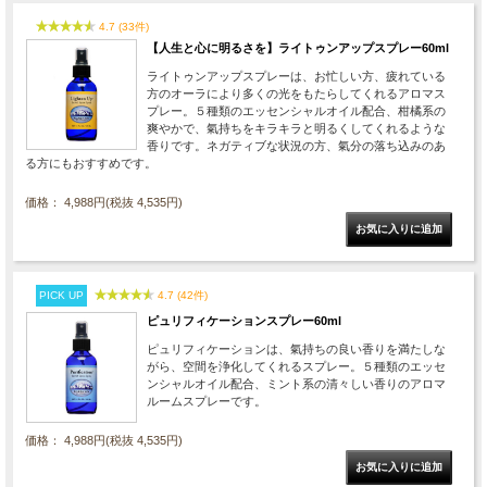
4.7 (33件)
【人生と心に明るさを】ライトゥンアップスプレー60ml
ライトゥンアップスプレーは、お忙しい方、疲れている
方のオーラにより多くの光をもたらしてくれるアロマス
プレー。５種類のエッセンシャルオイル配合、柑橘系の
爽やかで、氣持ちをキラキラと明るくしてくれるような
香りです。ネガティブな状況の方、氣分の落ち込みのあ
る方にもおすすめです。
価格： 4,988円(税抜 4,535円)
PICK UP
4.7 (42件)
ピュリフィケーションスプレー60ml
ピュリフィケーションは、氣持ちの良い香りを満たしな
がら、空間を浄化してくれるスプレー。５種類のエッセ
ンシャルオイル配合、ミント系の清々しい香りのアロマ
ルームスプレーです。
価格： 4,988円(税抜 4,535円)