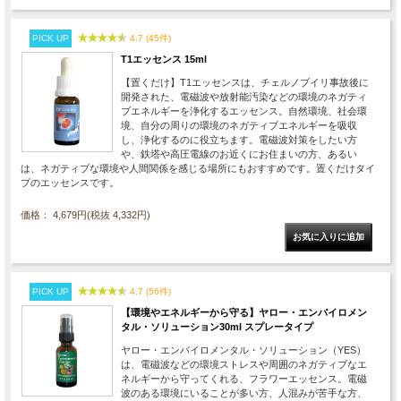
PICK UP
4.7 (45件)
T1エッセンス 15ml
【置くだけ】T1エッセンスは、チェルノブイリ事故後に
開発された、電磁波や放射能汚染などの環境のネガティ
ブエネルギーを浄化するエッセンス。自然環境、社会環
境、自分の周りの環境のネガティブエネルギーを吸収
し、浄化するのに役立ちます。電磁波対策をしたい方
や、鉄塔や高圧電線のお近くにお住まいの方、あるい
は、ネガティブな環境や人間関係を感じる場所にもおすすめです。置くだけタイ
プのエッセンスです。
価格： 4,679円(税抜 4,332円)
PICK UP
4.7 (56件)
【環境やエネルギーから守る】ヤロー・エンバイロメン
タル・ソリューション30ml スプレータイプ
ヤロー・エンバイロメンタル・ソリューション（YES）
は、電磁波などの環境ストレスや周囲のネガティブなエ
ネルギーから守ってくれる、フラワーエッセンス。電磁
波のある環境にいることが多い方、人混みが苦手な方、