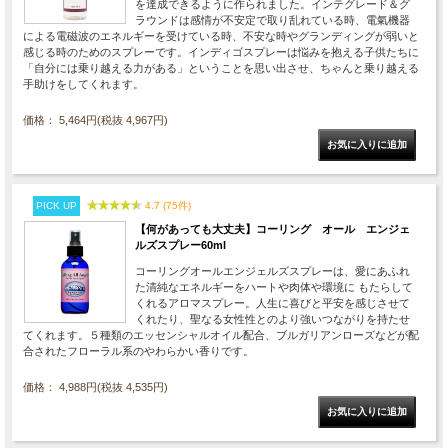
を達成できるように作られました。インテグレード＆グ
ラウンドは感情が不安定で取り乱れている時、電氣機器
による電磁波のエネルギーを受けている時、不安な時やグランディングが弱いと
感じる時のためのスプレーです。インディゴスプレーは悩みを抱える子供たちに
「自分には乗り越える力がある」ということを思い出させ、ちゃんと乗り越える
手助けをしてくれます。
価格： 5,464円(税抜 4,967円)
PICK UP
4.7 (75件)
【何があっても大丈夫】コーリング オール エンジェ
ルズスプレー60ml
コーリングオールエンジェルズスプレーは、愛にあふれ
た清純なエネルギーをハートや肉体や環境に もたらして
くれるアロマスプレー。人生に喜びと平安を感じさせて
くれたり、聖なる女性性とのより強いつながりを持たせ
てくれます。５種類のエッセンシャルオイル配合、ブルガリアンローズなどが配
合されたフローラル系のやわらかい香りです。
価格： 4,988円(税抜 4,535円)