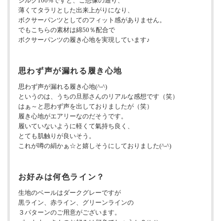
シルク100%ですと、ご想像の通り、
薄くてタラリとした出来上がりになり、
ボクサーパンツとしてのフィット感がありません。
でもこちらの素材は綿50％配合で
ボクサーパンツの履き心地を実現しています♪
思わず声が漏れる履き心地
思わず声が漏れる履き心地(^-^)
というのは、うちの旦那さんのリアルな感想です（笑）
はぁ～と思わず声を出しておりましたが（笑）
履き心地がエアリーなのだそうです。
履いていないように軽くて氣持ち良く、
とても肌触りが良いそう。
これが噂の絹かぁ☆と嬉しそうにしておりました(^-^)
お好みは何色ライン？
生地のベールはダークグレーですが
黒ライン、赤ライン、グリーンラインの
３パターンのご用意がございます。