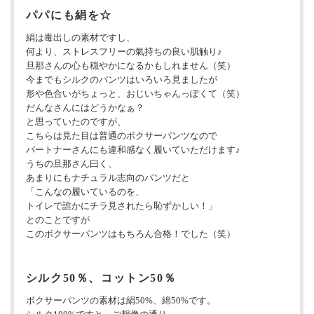
パパにも絹を☆
絹は毒出しの素材ですし、
何より、ストレスフリーの氣持ちの良い肌触り♪
旦那さんの心も穏やかになるかもしれません（笑）
今までもシルクのパンツはいろいろ見ましたが
形や色合いがちょっと、おじいちゃんっぽくて（笑）
だんなさんにはどうかなぁ？
と思っていたのですが、
こちらは見た目は普通のボクサーパンツなので
パートナーさんにも違和感なく履いていただけます♪
うちの旦那さん曰く、
あまりにもナチュラル志向のパンツだと
「こんなの履いているのを、
トイレで誰かにチラ見されたら恥ずかしい！」
とのことですが
このボクサーパンツはもちろん合格！でした（笑）
シルク50％、コットン50％
ボクサーパンツの素材は絹50%、綿50%です。