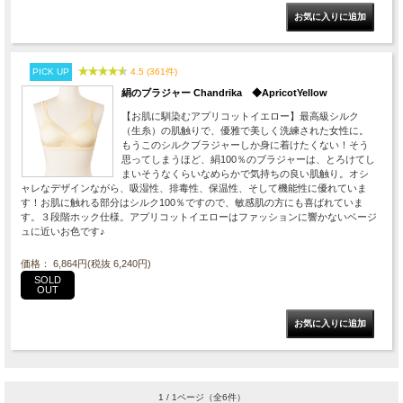
PICK UP
4.5 (361件)
絹のブラジャー Chandrika ◆ApricotYellow
【お肌に馴染むアプリコットイエロー】最高級シルク
（生糸）の肌触りで、優雅で美しく洗練された女性に。
もうこのシルクブラジャーしか身に着けたくない！そう
思ってしまうほど、絹100％のブラジャーは、とろけてし
まいそうなくらいなめらかで気持ちの良い肌触り。オシ
ャレなデザインながら、吸湿性、排毒性、保温性、そして機能性に優れていま
す！お肌に触れる部分はシルク100％ですので、敏感肌の方にも喜ばれていま
す。３段階ホック仕様。アプリコットイエローはファッションに響かないベージ
ュに近いお色です♪
価格： 6,864円(税抜 6,240円)
SOLD
OUT
1 / 1ページ
（全6件）