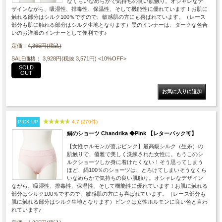
なくらいなめらかで気持ちの良い肌触り。オシャレなデ
ザインながら、吸湿性、排毒性、保温性、そして機能性に優れています！お肌に
触れる部分はシルク100％ですので、敏感肌の方にも喜ばれています。（レース
部分も肌に触れる部分はシルク生地となります）黒のインナーは、ダークな色合
いのお洋服のインナーとして便利です♪
定価：
4,365円(税込)
SALE価格： 3,928円(税抜 3,571円)
<10%OFF>
SOLD
OUT
PICK UP
4.7 (270件)
絹のショーツ Chandrika ◆Pink 【レターパック可】
【女性ホルモンが喜ぶピンク】最高級シルク（生糸）の
肌触りで、優雅で美しく洗練された女性に。もうこのシ
ルクショーツしか身に着けたくない！そう思ってしまう
ほど、絹100％のショーツは、とろけてしまいそうなくら
いなめらかで気持ちの良い肌触り。オシャレなデザイン
ながら、吸湿性、排毒性、保温性、そして機能性に優れています！お肌に触れる
部分はシルク100％ですので、敏感肌の方にも喜ばれています。（レース部分も
肌に触れる部分はシルク生地となります）ピンクは女性ホルモンに良い色と言わ
れています♪