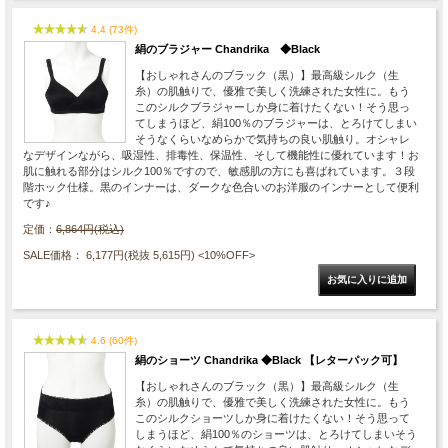
4.4 (73件)
絹のブラジャー Chandrika ◆Black
【おしゃれさんのブラック（黒）】最高級シルク（生
糸）の肌触りで、優雅で美しく洗練された女性に。もう
このシルクブラジャーしか身に着けたくない！そう思っ
てしまうほど、絹100％のブラジャーは、とろけてしまい
そうなくらいなめらかで気持ちの良い肌触り。オシャレ
なデザインながら、吸湿性、排毒性、保温性、そして機能性に優れています！お
肌に触れる部分はシルク100％ですので、敏感肌の方にも喜ばれています。３段
階ホック仕様。黒のインナーは、ダークな色合いのお洋服のインナーとして便利
です♪
定価：
6,864円(税込)
SALE価格： 6,177円(税抜 5,615円)
<10%OFF>
4.6 (60件)
絹のショーツ Chandrika ◆Black 【レターパック可】
【おしゃれさんのブラック（黒）】最高級シルク（生
糸）の肌触りで、優雅で美しく洗練された女性に。もう
このシルクショーツしか身に着けたくない！そう思って
しまうほど、絹100％のショーツは、とろけてしまいそう