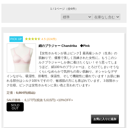
1 / 1ページ
（全6件）
PICK UP
4.5 (224件)
絹のブラジャー Chandrika ◆Pink
【女性ホルモンが喜ぶピンク】最高級シルク（生糸）の
肌触りで、優雅で美しく洗練された女性に。もうこのシ
ルクブラジャーしか身に着けたくない！そう思ってしま
うほど、絹100％のブラジャーは、とろけてしまいそうな
くらいなめらかで気持ちの良い肌触り。オシャレなデザ
インながら、吸湿性、排毒性、保温性、そして機能性に優れています！お肌に触
れる部分はシルク100％ですので、敏感肌の方にも喜ばれています。３段階ホッ
ク仕様。ピンクは女性ホルモンに良い色と言われています♪
定価：
6,864円(税込)
SALE価格： 6,177円(税抜 5,615円)
<10%OFF>
SOLD
OUT