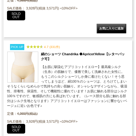
定価：
4,365円(税込)
SALE価格： 3,928円(税抜 3,571円)
<10%OFF>
SOLD
OUT
PICK UP
4.7 (331件)
絹のショーツ Chandrika ◆ApricotYellow【レターパッ
ク可】
【お肌に馴染むアプリコットイエロー】最高級シルク
（生糸）の肌触りで、優雅で美しく洗練された女性に。
もうこのシルクショーツしか身に着けたくない！そう思
ってしまうほど、絹100％のショーツは、とろけてしまい
そうなくらいなめらかで気持ちの良い肌触り。オシャレなデザインながら、吸湿
性、排毒性、保温性、そして機能性に優れています！お肌に触れる部分はシルク
100％ですので、敏感肌の方にも喜ばれています。（レース部分も肌に触れる部
分はシルク生地となります）アプリコットイエローはファッションに響かないベ
ージュに近いお色です♪
定価：
4,365円(税込)
SALE価格： 3,928円(税抜 3,571円)
<10%OFF>
SOLD
OUT