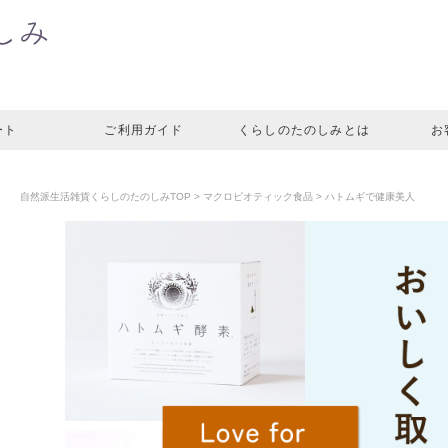
ート
ご利用ガイド
くらしのたのしみとは
お
自然派生活雑貨くらしのたのしみTOP
>
マクロビオティック食品
> ハトムギで健康美人