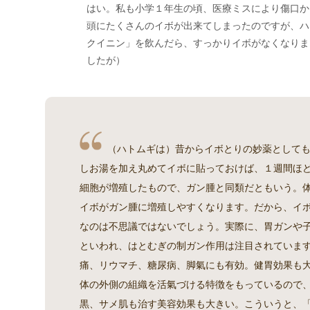
はい。私も小学１年生の頃、医療ミスにより傷口か
頭にたくさんのイボが出来てしまったのですが、ハ
クイニン」を飲んだら、すっかりイボがなくなりま
したが）
（ハトムギは）昔からイボとりの妙薬として
しお湯を加え丸めてイボに貼っておけば、１週間ほ
細胞が増殖したもので、ガン腫と同類だともいう。
イボがガン腫に増殖しやすくなります。だから、イ
なのは不思議ではないでしょう。実際に、胃ガンや
といわれ、はとむぎの制ガン作用は注目されていま
痛、リウマチ、糖尿病、脚氣にも有効。健胃効果も
体の外側の組織を活氣づける特徴をもっているので
黒、サメ肌も治す美容効果も大きい。こういうと、