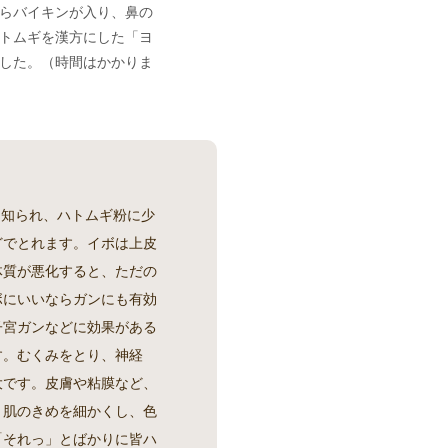
らバイキンが入り、鼻の
トムギを漢方にした「ヨ
した。（時間はかかりま
も知られ、ハトムギ粉に少
どでとれます。イボは上皮
体質が悪化すると、ただの
ボにいいならガンにも有効
子宮ガンなどに効果がある
す。むくみをとり、神経
大です。皮膚や粘膜など、
、肌のきめを細かくし、色
「それっ」とばかりに皆ハ