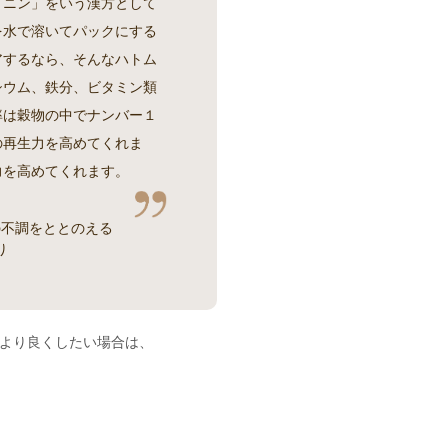
イニン」をいう漢方として
を水で溶いてパックにする
アするなら、そんなハトム
シウム、鉄分、ビタミン類
率は穀物の中でナンバー１
の再生力を高めてくれま
力を高めてくれます。
の不調をととのえる
り
より良くしたい場合は、