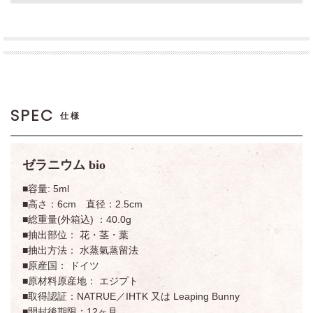
SPEC
仕様
ゼラニウム bio
■容量: 5ml
■高さ：6cm 直径：2.5cm
■総重量(外箱込) ：40.0g
■抽出部位： 花・茎・葉
■抽出方法： 水蒸氣蒸留法
■原産国： ドイツ
■原材料原産地： エジプト
■取得認証：NATRUE／IHTK 又は Leaping Bunny
■開封後期限：12ヶ月