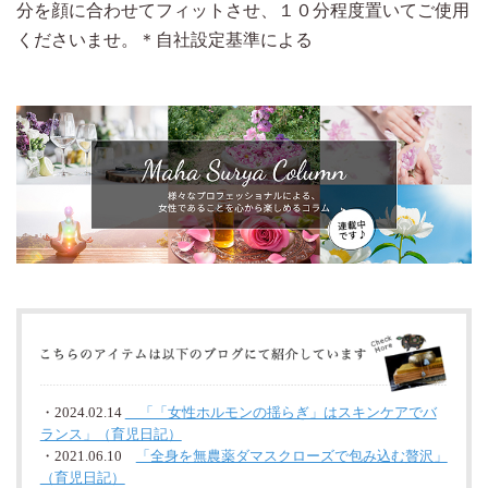
分を顔に合わせてフィットさせ、１０分程度置いてご使用
くださいませ。＊自社設定基準による
・2024.02.14
「「女性ホルモンの揺らぎ」はスキンケアでバ
ランス」（育児日記）
・2021.06.10
「全身を無農薬ダマスクローズで包み込む贅沢」
（育児日記）