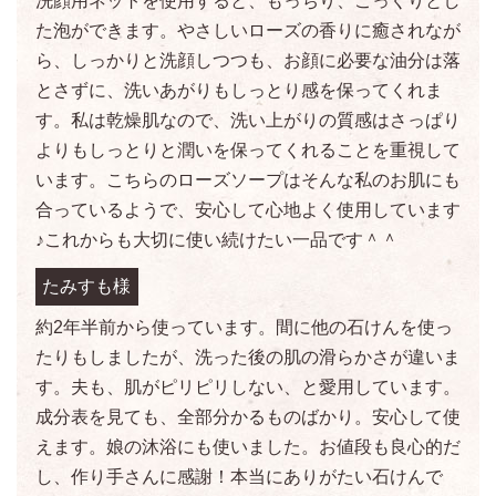
洗顔用ネットを使用すると、もっちり、こっくりとし
た泡ができます。やさしいローズの香りに癒されなが
ら、しっかりと洗顔しつつも、お顔に必要な油分は落
とさずに、洗いあがりもしっとり感を保ってくれま
す。私は乾燥肌なので、洗い上がりの質感はさっぱり
よりもしっとりと潤いを保ってくれることを重視して
います。こちらのローズソープはそんな私のお肌にも
合っているようで、安心して心地よく使用しています
♪これからも大切に使い続けたい一品です＾＾
たみすも様
約2年半前から使っています。間に他の石けんを使っ
たりもしましたが、洗った後の肌の滑らかさが違いま
す。夫も、肌がピリピリしない、と愛用しています。
成分表を見ても、全部分かるものばかり。安心して使
えます。娘の沐浴にも使いました。お値段も良心的だ
し、作り手さんに感謝！本当にありがたい石けんで