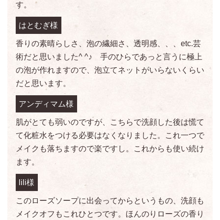
す。
はとむぎ様
香りの素晴らしさ、泡の繊細さ、透明感、、、etc.芸
術だと思いました^ ^♪ 手のひらであっと言うに極上
の泡が作れますので、泡立てネットがいらないくらい
だと思います。
アンディマム様
肌がとても弱いのですが、こちらで洗顔した後は慌て
て化粧水をつける必要はなくなりました。これ一つで
メイクも落ちますので楽ですし。これからも使い続け
ます。
lili様
このローズソープに出会ってからというもの、洗顔も
メイクオフもこれひとつです。ほんのりローズの香り