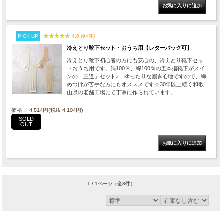
PICK UP
4.6 (94件)
冷えとり靴下セット・おうち用【レターパック可】
冷えとり靴下初心者の方にも安心の、冷えとり靴下セッ
トおうち用です。絹100％、綿100％の五本指靴下がメイ
ンの「王道」セット♪ ゆったりな履き心地ですので、締
めつけが苦手な方にもオススメです☆30年以上続く和歌
山県の老舗工場にて丁寧に作られています。
価格： 4,514円(税抜 4,104円)
SOLD
OUT
1 / 1ページ
（全3件）