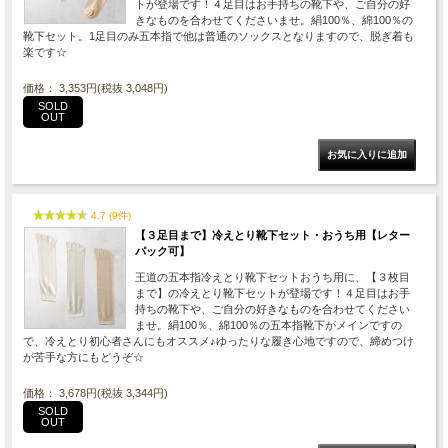
トが登場です！４足目はお手持ちの靴下や、ご自分の好
きなものを合わせてくださいませ。絹100％、綿100％の
靴下セット。1足目のみ五本指で他は普通のソックスとなりますので、脱ぎ着も
楽です☆
価格： 3,353円(税抜 3,048円)
SOLD
OUT
4.7 (9件)
【３足目まで】冷えとり靴下セット・おうち用【レター
パック可】
王道の五本指冷えとり靴下セットおうち用に、【３枚目
まで】の冷えとり靴下セットが登場です！４足目はお手
持ちの靴下や、ご自分の好きなものを合わせてください
ませ。絹100％、綿100％の五本指靴下がメインですの
で、冷えとり初心者さんにもオススメ♪ゆったりな履き心地ですので、締めつけ
が苦手な方にもどうぞ☆
価格： 3,678円(税抜 3,344円)
SOLD
OUT