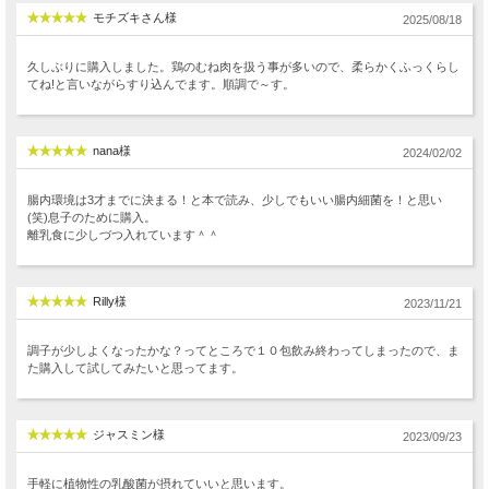
モチズキさん様
2025/08/18
久しぶりに購入しました。鶏のむね肉を扱う事が多いので、柔らかくふっくらし
てね!と言いながらすり込んでます。順調で～す。
nana様
2024/02/02
腸内環境は3才までに決まる！と本で読み、少しでもいい腸内細菌を！と思い
(笑)息子のために購入。
離乳食に少しづつ入れています＾＾
Rilly様
2023/11/21
調子が少しよくなったかな？ってところで１０包飲み終わってしまったので、ま
た購入して試してみたいと思ってます。
ジャスミン様
2023/09/23
手軽に植物性の乳酸菌が摂れていいと思います。