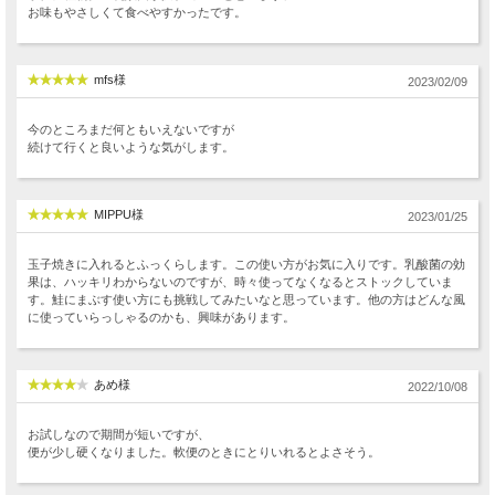
お味もやさしくて食べやすかったです。
mfs様
2023/02/09
今のところまだ何ともいえないですが
続けて行くと良いような気がします。
MIPPU様
2023/01/25
玉子焼きに入れるとふっくらします。この使い方がお気に入りです。乳酸菌の効
果は、ハッキリわからないのですが、時々使ってなくなるとストックしていま
す。鮭にまぶす使い方にも挑戦してみたいなと思っています。他の方はどんな風
に使っていらっしゃるのかも、興味があります。
あめ様
2022/10/08
お試しなので期間が短いですが、
便が少し硬くなりました。軟便のときにとりいれるとよさそう。