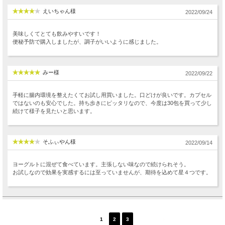
えいちゃん様
2022/09/24
美味しくてとても飲みやすいです！
便秘予防で購入しましたが、調子がいいように感じました。
みー様
2022/09/22
手軽に腸内環境を整えたくてお試し用買いました。口どけが良いです。カプセル
ではないのも安心でした。持ち歩きにピッタリなので、今度は30包を買って少し
続けて様子を見たいと思います。
そふぃやん様
2022/09/14
ヨーグルトに混ぜて食べています。主張しない味なので続けられそう。
お試しなので効果を実感するには至っていませんが、期待を込めて星４つです。
1
2
3
次へ