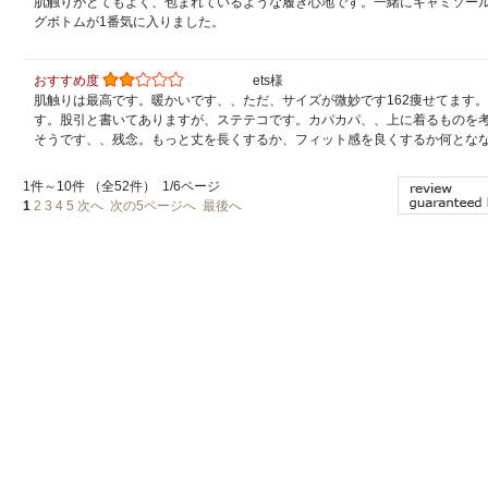
肌触りがとてもよく、包まれているような履き心地です。一緒にキャミソー
グボトムが1番気に入りました。
おすすめ度
ets様
肌触りは最高です。暖かいです、、ただ、サイズが微妙です162痩せてます
す。股引と書いてありますが、ステテコです。カパカパ、、上に着るものを
そうです、、残念。もっと丈を長くするか、フィット感を良くするか何とな
1件～10件 （全52件） 1/6ページ
1
2
3
4
5
次へ
次の5ページへ
最後へ