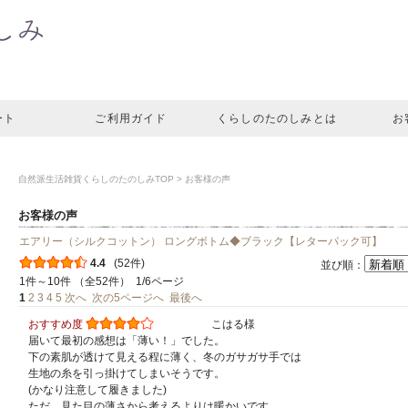
ート
ご利用ガイド
くらしのたのしみとは
お
自然派生活雑貨くらしのたのしみTOP
> お客様の声
お客様の声
エアリー（シルクコットン） ロングボトム◆ブラック【レターパック可】
4.4
(52件)
並び順：
1件～10件 （全52件） 1/6ページ
1
2
3
4
5
次へ
次の5ページへ
最後へ
おすすめ度
こはる様
届いて最初の感想は「薄い！」でした。
下の素肌が透けて見える程に薄く、冬のガサガサ手では
生地の糸を引っ掛けてしまいそうです。
(かなり注意して履きました)
ただ、見た目の薄さから考えるよりは暖かいです。