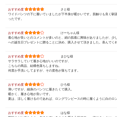
おすすめ度
さと様
ワイドパンツの下に履いていましたが下半身が暖かいです。肌触りも良く馴
ったです。
おすすめ度
けーちゃん様
着心地が良いとのコメントが多いのと、絹の肌着に興味がありましたが、少
への誕生日プレゼントに贈ることに決め、購入させて頂きました。喜んでくれ
おすすめ度
まひな様
サラサラしていて履き心地がいいのですが、
こちらの商品、結構色落ちしますね。
何度か手洗いしてますが、その度色が落ちてます。
おすすめ度
ひろ様
薄いですが、細身のパンツに履きたくて購入。
暖かく、履き心地が良いです。
夏は、涼しく履けるのであれば、ロングワンピースの時に履くように白のロ
おすすめ度
はな様