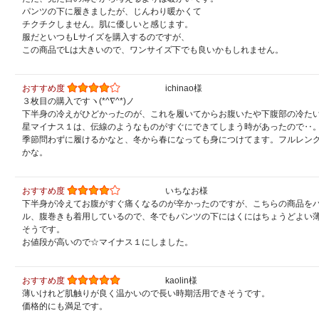
パンツの下に履きましたが、じんわり暖かくて
チクチクしません。肌に優しいと感じます。
服だといつもLサイズを購入するのですが、
この商品でLは大きいので、ワンサイズ下でも良いかもしれません。
おすすめ度
ichinao様
３枚目の購入ですヽ(*^∇^*)ノ
下半身の冷えがひどかったのが、これを履いてからお腹いたや下腹部の冷た
星マイナス１は、伝線のようなものがすぐにできてしまう時があったので‥
季節問わずに履けるかなと、冬から春になっても身につけてます。フルレン
かな。
おすすめ度
いちなお様
下半身が冷えてお腹がすぐ痛くなるのが辛かったのですが、こちらの商品を
ル、腹巻きも着用しているので、冬でもパンツの下にはくにはちょうどよい
そうです。
お値段が高いので☆マイナス１にしました。
おすすめ度
kaolin様
薄いけれど肌触りが良く温かいので長い時期活用できそうです。
価格的にも満足です。