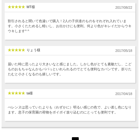
MT様
2017/08/22
割引されると聞いて色違いで購入！2人の子供達のものをそれぞれ入れていま
す。小さくたためるし軽いし、お出かけにも便利。何より色がキレイだからウキ
ウキします^ ^
りょう様
2017/05/18
届いた時に思ったより大きいなと感じました。しかし色がとても素敵だし、こど
ものおもちゃなんかもババっといれられるのでとても便利なカバンです。折りた
たむと小さくなるのも嬉しいです。
ta様
2017/04/18
ぺレンヌは思っていたよりも（わずかに）明るい感じの色で、よい差し色になり
ます。息子の保育園の荷物をポイポイ放り込むのにとっても便利です。