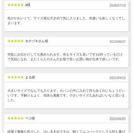
a様
2026/07/19
色がかわいくて、サイズ感も大きめで気に入りました。色違いも欲しくなってし
まいます。
モチヅキさん様
2023/06/27
何処にお出かけしても褒められます。色もサイズも良いですね!持っているだけ
で笑顔になれ またくらたのさんのお陰で良いお買い物が出来て嬉しいです。
まる様
2021/04/13
大きいサイズでなんでも入ります。カバンの中に入れて持ち歩くのにちょうどい
いです。手触りもよく、色味も素敵です。小さいサイズもあればいいなと思いま
した。
ペコ様
2020/06/03
綺麗で素敵な色でした。少し大きめですが、軽くてエコバッグとしても持ち運び