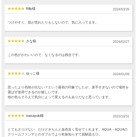
Rilly様
2024/03/26
つけやすく、肌が荒れたりもしないので、気に入ってます。
さな様
2024/02/27
この色がかわいいので、なくなるのは残念です。
ゆっこ様
2024/01/09
思ったより色味が出ない？という最初の印象でしたが、派手すぎないので場所を
選ばず使用できるのが嬉しいです。
他の色もそろえて気分によって変えるのもありだなと思っています。
masayuki様
2023/10/31
とてもさりげない、だけどきちんと血色良く見せてくれます。AQUA・AQUAの
クリームファンデとのダブルでより乾燥知らずて肌馴染も◎。