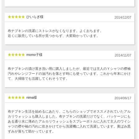
ひいらぎ様
2014/12/07
布ナプキンの洗濯にストレスがなくなります。よくおちます。
近くに販売している所が見つからず、大変助かっています。
momo子様
2014/11/07
布ナプキンの漬け置き洗い用に購入しましたが、最近では主人のＹシャツの襟袖
汚れやレンジフードの油汚れを落とす時にも使っています。これから年末にかけ
て、大掃除でも活躍してくれそうです。
nima様
2014/06/17
布ナプキン生活を始めるにあたり、こちらのショップでオススメされていたアル
カリウォッシュも購入しました。布ナプキンの洗濯だけでなく、パッケージにも
ある通り水に薄めたアルカリウォッシュをスプレーボトルに入れて主人のワイシ
ャツの襟や袖の汚れに吹きかけてから洗濯機に入れて洗濯しています。黄ばみ黒
ずみが落ちて助かっています。