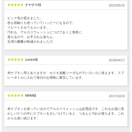
すやすや様
2022/05/10
ピンク色が届きました。
色も肌触りも使っていてハッピーになるので、
リピートさせてもらいます。
汚れも、アルカリウォッシュにつけておくと簡単に
落ちるので、お手入れも楽ちん。
生理の憂鬱が軽減されました◎
sumire様
2018/04/17
布ナプキン用とありますが セスキ炭酸ソーダなのでいろいろに使えます。スプ
レーボトルに入れて毎日のお掃除に重宝しています。
MMM様
2017/10/19
布ナプキンを使っているのでアルカリウォッシュは必需品です。これをお湯に溶
かしバケツの中にナプキンを少しつけていると、つるんと汚れが落ちます。これ
からも使い続けます。