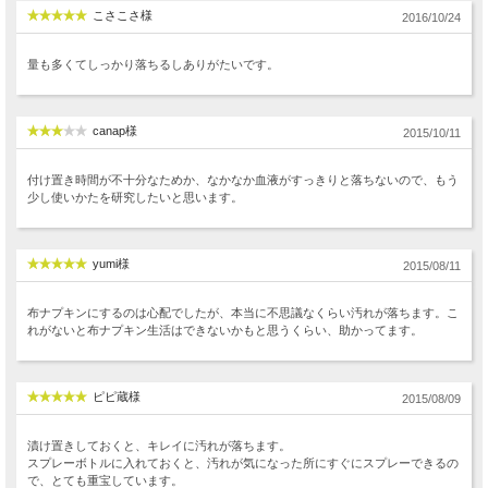
こさこさ様
2016/10/24
量も多くてしっかり落ちるしありがたいです。
canap様
2015/10/11
付け置き時間が不十分なためか、なかなか血液がすっきりと落ちないので、もう
少し使いかたを研究したいと思います。
yumi様
2015/08/11
布ナプキンにするのは心配でしたが、本当に不思議なくらい汚れが落ちます。こ
れがないと布ナプキン生活はできないかもと思うくらい、助かってます。
ピピ蔵様
2015/08/09
漬け置きしておくと、キレイに汚れが落ちます。
スプレーボトルに入れておくと、汚れが気になった所にすぐにスプレーできるの
で、とても重宝しています。