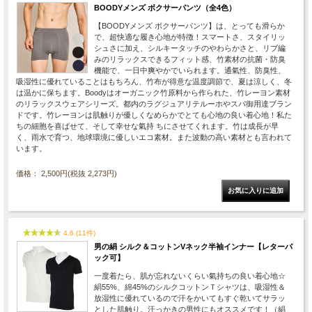
BOODYメンズ ボクサーパンツ（全4色）
【BOODYメンズ ボクサーパンツ】は、とっても滑らか
で、超快適な履き心地が特徴！スマートさ、スタイリッ
シュさに加え、シルキータッチのやわらかさと、リブ編
みのリラックスできるフィット感、竹素材の抗菌・防臭
機能で、一日中爽やかでいられます。通氣性、防臭性、
吸湿性に優れていることはもちろん、竹布が得意な温度調節で、夏は涼しく、冬
は温かに保ちます。Boodyはオーガニック竹原料から作られた、竹レーヨン素材
のリラックスウェアシリーズ。都内のラグジュアリテルーホやスパ御用達ブラン
ドです。竹レーヨンは肌触りが優しくなめらかでとても心地の良い着心地！私た
ちの細胞を喜ばせて、そして幸せな氣持 ちにさせてくれます。竹は成長が早
く、雨水で育つ、地球環境に優しいエコ素材。また波動の高い素材とも言われて
います。
価格： 2,500円(税抜 2,273円)
4.6 (11件)
男の絹 シルク＆コットンVネック半袖インナー【レターパ
ック可】
一度着たら、肌が忘れないくらい氣持ちの良い着心地☆
絹55%、綿45%のシルクコットンＴシャツは、吸湿性＆
放湿性に優れているので汗をかいてもすぐ乾いてサラッ
とした肌触り。汗っかきの男性にもオススメです！（絹