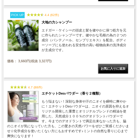
PICK UP
4.4 (62件)
大地の力シャンプー
エドガー・ケイシーの頭皮と髪を健やかに保つ処方を元
に作られたシャンプーです。健やかな毛根の為の２つの
成分（パンテノール、センブリエキス）を配合。ボディ
ーソープにも使われる安全性の高い植物由来の洗浄成分
が主成分です。
価格： 3,660円(税抜 3,327円)
4.7 (88件)
エチケットDeoパウダー（香り２種類）
もう悩まない！深刻な身体や汗のニオイを瞬時に爽やか
に！エチケットDeoパウダーは、ニオイの原因を抑えるオ
リジナル開発した重曹とオリジナルブレンドの精油を使
用した、天然成分１００％のデオドラントパウダーで
す。今までのデオドラントで満足出来なかった方も、脇
のニオイが気になっていた方も、この驚きの天然パワーをぜひご実感くださいま
せ☆化学成分を使いたくない方にもおすすめです♪ミントの自然な香りに心まで
爽快になります！