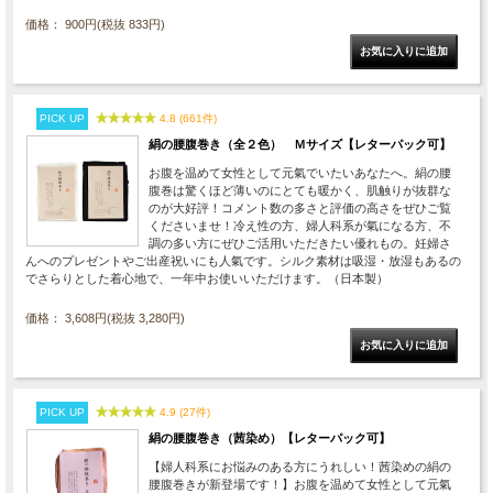
価格： 900円(税抜 833円)
PICK UP
4.8 (661件)
絹の腰腹巻き（全２色） Ｍサイズ【レターパック可】
お腹を温めて女性として元氣でいたいあなたへ。絹の腰
腹巻は驚くほど薄いのにとても暖かく、肌触りが抜群な
のが大好評！コメント数の多さと評価の高さをぜひご覧
くださいませ！冷え性の方、婦人科系が氣になる方、不
調の多い方にぜひご活用いただきたい優れもの。妊婦さ
んへのプレゼントやご出産祝いにも人氣です。シルク素材は吸湿・放湿もあるの
でさらりとした着心地で、一年中お使いいただけます。（日本製）
価格： 3,608円(税抜 3,280円)
PICK UP
4.9 (27件)
絹の腰腹巻き（茜染め）【レターパック可】
【婦人科系にお悩みのある方にうれしい！茜染めの絹の
腰腹巻きが新登場です！】お腹を温めて女性として元氣