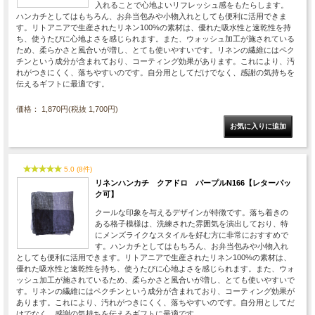
入れることで心地よいリフレッシュ感をもたらします。
ハンカチとしてはもちろん、お弁当包みや小物入れとしても便利に活用できま
す。リトアニアで生産されたリネン100%の素材は、優れた吸水性と速乾性を持
ち、使うたびに心地よさを感じられます。また、ウォッシュ加工が施されている
ため、柔らかさと風合いが増し、とても使いやすいです。リネンの繊維にはペク
チンという成分が含まれており、コーティング効果があります。これにより、汚
れがつきにくく、落ちやすいのです。自分用としてだけでなく、感謝の気持ちを
伝えるギフトに最適です。
価格： 1,870円(税抜 1,700円)
5.0 (8件)
リネンハンカチ クアドロ パープルN166【レターパッ
ク可】
クールな印象を与えるデザインが特徴です。落ち着きの
ある格子模様は、洗練された雰囲気を演出しており、特
にメンズライクなスタイルを好む方に非常におすすめで
す。ハンカチとしてはもちろん、お弁当包みや小物入れ
としても便利に活用できます。リトアニアで生産されたリネン100%の素材は、
優れた吸水性と速乾性を持ち、使うたびに心地よさを感じられます。また、ウォ
ッシュ加工が施されているため、柔らかさと風合いが増し、とても使いやすいで
す。リネンの繊維にはペクチンという成分が含まれており、コーティング効果が
あります。これにより、汚れがつきにくく、落ちやすいのです。自分用としてだ
けでなく、感謝の気持ちを伝えるギフトに最適です。