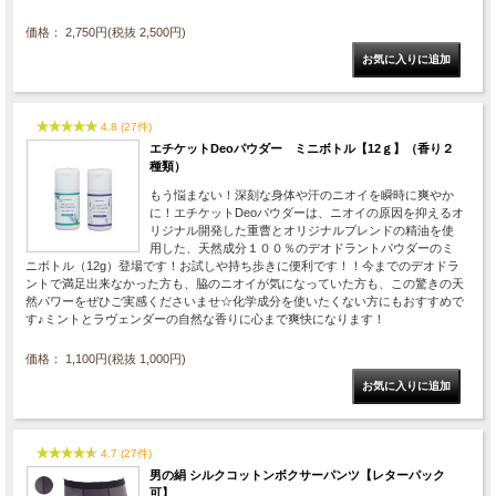
価格： 2,750円(税抜 2,500円)
4.8 (27件)
エチケットDeoパウダー ミニボトル【12ｇ】（香り２
種類）
もう悩まない！深刻な身体や汗のニオイを瞬時に爽やか
に！エチケットDeoパウダーは、ニオイの原因を抑えるオ
リジナル開発した重曹とオリジナルブレンドの精油を使
用した、天然成分１００％のデオドラントパウダーのミ
ニボトル（12g）登場です！お試しや持ち歩きに便利です！！今までのデオドラ
ントで満足出来なかった方も、脇のニオイが気になっていた方も、この驚きの天
然パワーをぜひご実感くださいませ☆化学成分を使いたくない方にもおすすめで
す♪ミントとラヴェンダーの自然な香りに心まで爽快になります！
価格： 1,100円(税抜 1,000円)
4.7 (27件)
男の絹 シルクコットンボクサーパンツ【レターパック
可】