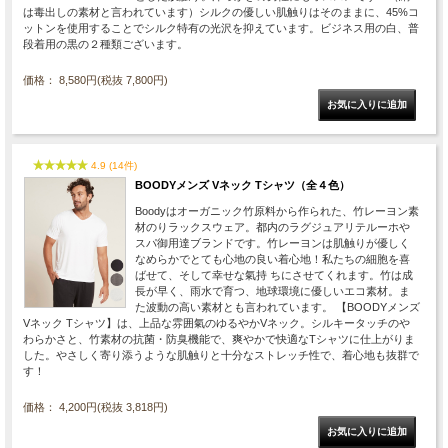
は毒出しの素材と言われています）シルクの優しい肌触りはそのままに、45%コ
ットンを使用することでシルク特有の光沢を抑えています。ビジネス用の白、普
段着用の黒の２種類ございます。
価格： 8,580円(税抜 7,800円)
4.9 (14件)
BOODYメンズ Vネック Tシャツ（全４色）
Boodyはオーガニック竹原料から作られた、竹レーヨン素
材のりラックスウェア。都内のラグジュアリテルーホや
スパ御用達ブランドです。竹レーヨンは肌触りが優しく
なめらかでとても心地の良い着心地！私たちの細胞を喜
ばせて、そして幸せな氣持 ちにさせてくれます。竹は成
長が早く、雨水で育つ、地球環境に優しいエコ素材。ま
た波動の高い素材とも言われています。 【BOODYメンズ
Vネック Tシャツ】は、上品な雰囲氣のゆるやかVネック。シルキータッチのや
わらかさと、竹素材の抗菌・防臭機能で、爽やかで快適なTシャツに仕上がりま
した。やさしく寄り添うような肌触りと十分なストレッチ性で、着心地も抜群で
す！
価格： 4,200円(税抜 3,818円)