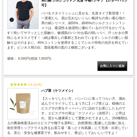
男の絹 シルクコットン 丸首 半袖Tシャツ 【レターパック
可】
パパをスタイリッシュに見せる、丸首タイプ新登場！！
一度着たら、肌が忘れないくらい氣持ちの良い着心地の
男の絹シリーズ。絹55%、綿45%のシルクコットンＴシ
ャツは、吸湿性＆放湿性に優れているので汗をかいても
すぐ乾いてサラッとした肌触り。敏感肌のパパやお肌の弱いパパ、汗っかきの男
性にもオススメです！（絹は毒出しの素材と言われています）シルクの優しい肌
触りはそのままに、45%コットンを使用することでシルク特有の光沢を抑えてい
ます。ビジネス用の白、普段着用の黒の２種類ございます。
価格： 8,580円(税抜 7,800円)
4.9 (41件)
ハブ茶（ケツメイシ）
【スッキリしたい方、パンパンに張ってつらい方、溜め
込んでイライラしてしまう方に】ハブ茶とは、植物のエ
ビスグサの実をティーバッグに詰めてお茶にしたもので
す。エビスグサの実は「ケツメイシ（決明子）」と呼ば
れ、昔から健康茶として愛飲されてきました。250種類以
上の農薬検査済みのエビスグサ種子を原料に、自然環境に配慮した設備に加え、
衛生管理トップクラスを誇るお茶工場「葉っピイ向島園」にて充填・出荷してい
る、安心・安全な健康茶です。飲みやすく、香ばしくておいしいですよ！