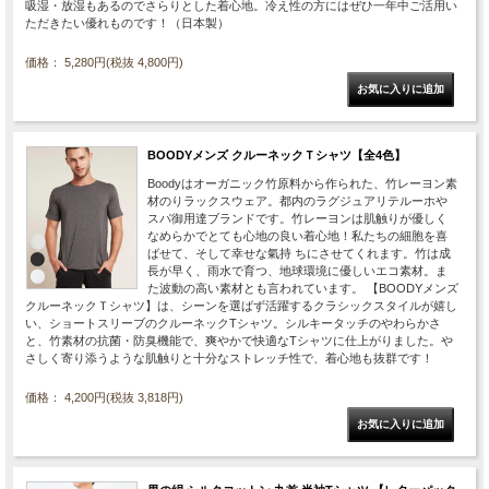
吸湿・放湿もあるのでさらりとした着心地。冷え性の方にはぜひ一年中ご活用い
ただきたい優れものです！（日本製）
価格： 5,280円(税抜 4,800円)
BOODYメンズ クルーネックＴシャツ【全4色】
Boodyはオーガニック竹原料から作られた、竹レーヨン素
材のりラックスウェア。都内のラグジュアリテルーホや
スパ御用達ブランドです。竹レーヨンは肌触りが優しく
なめらかでとても心地の良い着心地！私たちの細胞を喜
ばせて、そして幸せな氣持 ちにさせてくれます。竹は成
長が早く、雨水で育つ、地球環境に優しいエコ素材。ま
た波動の高い素材とも言われています。 【BOODYメンズ
クルーネックＴシャツ】は、シーンを選ばず活躍するクラシックスタイルが嬉し
い、ショートスリーブのクルーネックTシャツ。シルキータッチのやわらかさ
と、竹素材の抗菌・防臭機能で、爽やかで快適なTシャツに仕上がりました。や
さしく寄り添うような肌触りと十分なストレッチ性で、着心地も抜群です！
価格： 4,200円(税抜 3,818円)