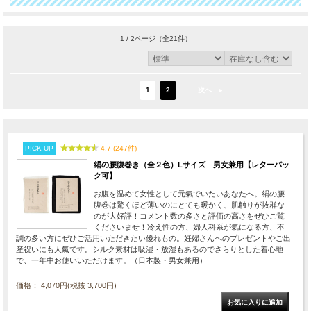
1 / 2ページ
（全21件）
1
2
次へ
PICK UP
4.7 (247件)
絹の腰腹巻き（全２色）Lサイズ 男女兼用【レターパッ
ク可】
お腹を温めて女性として元氣でいたいあなたへ。絹の腰
腹巻は驚くほど薄いのにとても暖かく、肌触りが抜群な
のが大好評！コメント数の多さと評価の高さをぜひご覧
くださいませ！冷え性の方、婦人科系が氣になる方、不
調の多い方にぜひご活用いただきたい優れもの。妊婦さんへのプレゼントやご出
産祝いにも人氣です。シルク素材は吸湿・放湿もあるのでさらりとした着心地
で、一年中お使いいただけます。（日本製・男女兼用）
価格： 4,070円(税抜 3,700円)