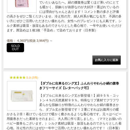
でいたいあなたへ。絹の腰腹巻は驚くほど薄いのにとて
も暖かく、肌触りが抜群なのが大好評！選ばれているの
には理由がちゃんとあります！コメント数の多さと評価
の高さをぜひご覧くださいませ。冷え性の方、婦人科系が氣になる方、不調の多
い方にぜひご活用いただきたい優れもの。女性へのプレゼントにも人氣です。シ
ルク素材は吸湿・放湿もあるのでさらりとした着心地で、一年中お使いいただけ
ます。茜染めは１枚1枚「手染め」で染めております（日本製）
価格： 4,360円(税抜 3,964円)
～
SOLD
OUT
5.0 (7件)
【ダブルに出来るロング丈】ふんわりやわらか絹の腹巻
きフリーサイズ【レターパック可】
【ダブルに出来るロング丈が新登場！】絹９５％・コッ
トン４％の天然素材９９％。特殊なリブ素材でフワフワ
柔らかな肌触りが特徴のふんわりやわらか絹の腹巻きか
ら、ダブル丈が新登場です！２重にすればお腹周りの暖
かさも２倍！着けているだけで暖かく癒されるような着心地です。元々はベビー
用腹巻きだった素材をそのままに、大人用に作り直しました。（ママとお揃いの
ベビー腹巻もございます。）シルク素材は吸湿・放湿もあるのでさらりとした着
心地。冷え性の方にはぜひ一年中ご活用いただきたい優れものです！（日本製）