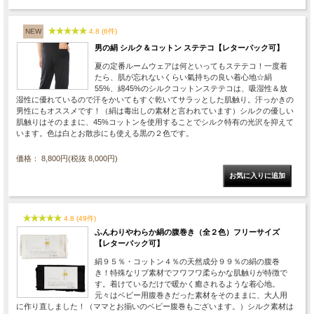
NEW
4.8 (6件)
男の絹 シルク＆コットン ステテコ【レターパック可】
夏の定番ルームウェアは何といってもステテコ！一度着
たら、肌が忘れないくらい氣持ちの良い着心地☆絹
55%、綿45%のシルクコットンステテコは、吸湿性＆放
湿性に優れているので汗をかいてもすぐ乾いてサラッとした肌触り。汗っかきの
男性にもオススメです！（絹は毒出しの素材と言われています）シルクの優しい
肌触りはそのままに、45%コットンを使用することでシルク特有の光沢を抑えて
います。色は白とお散歩にも使える黒の２色です。
価格： 8,800円(税抜 8,000円)
4.8 (49件)
ふんわりやわらか絹の腹巻き（全２色）フリーサイズ
【レターパック可】
絹９５％・コットン４％の天然成分９９％の絹の腹巻
き！特殊なリブ素材でフワフワ柔らかな肌触りが特徴で
す。着けているだけで暖かく癒されるような着心地。
元々はベビー用腹巻きだった素材をそのままに、大人用
に作り直しました！（ママとお揃いのベビー腹巻もございます。）シルク素材は