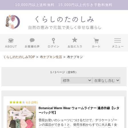
10,000円以上送料無料 15,000円以上代引き手数料無料
くらしのたのしみTOP
>
布ナプキン生活
>
布ナプキン
1 / 1ページ
（全9件）
4.0 (2件)
Botanical Warm Wear ウォームライナー 遠赤外線【レタ
ーパック可】
普段お使いのショーツにつけるだけで、デリケートゾー
ンの温活ができる！と、発売当初からすでに大人氣！女