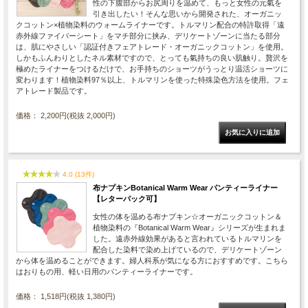
性の下腹部からお尻周りを温めて、もっと女性の元氣を
引き出したい！そんな思いから開発された、オーガニッ
クコットン×植物染料のウォームライナーです。トルマリン配合の特許取得「遠
赤外線ファイバーシート」をマチ部分に挟み、デリケートゾーンに当たる部分
は、肌にやさしい「認証付きフェアトレード・オーガニックコットン」を使用。
しかもふんわりとしたネル素材ですので、とっても氣持ちの良い肌触り。贅沢を
極めたライナーをつけるだけで、お手持ちのショーツがうっとり温活ショーツに
変わります！植物染料97％以上、トルマリンを使った特殊染色方法を使用。フェ
アトレード製品です。
価格： 2,200円(税抜 2,000円)
4.0 (13件)
布ナプキンBotanical Warm Wear パンティーライナー
【レターパック可】
女性の体を温める布ナプキン☆オーガニックコットン＆
植物染料の『Botanical Warm Wear』シリーズが生まれま
した。遠赤外線効果があると言われているトルマリンを
配合した染料で染め上げているので、デリケートゾーン
から体を温めることができます。婦人科系が気になる方におすすめです。こちら
はおりもの用、軽い日用のパンティーライナーです。
価格： 1,518円(税抜 1,380円)