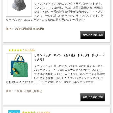
リネンハットマノンのコンパクトサイズのハットです。
マノンよりもつばが狭いため、上品で洗練された印象と
なることが、一番の特徴☆帽子が似合わない・・・とい
う方に、ぜひお試しいただきたいリネンハットです。折
りたたんでさらにコンパクトになるのに持ち運びにも便利です♪
価格： 10,340円(税抜 9,400円)
5.0 (13件)
リネンバッグ マノン （全２色）【バッグ】【レターパ
ック可】
ファッションの差し色になっておしゃれに映えるリネン
バッグマノン。たっぷり入る大きめさいずで、A3（！）
サイズの書類もらくらく入ります♪リネンバッグは普段使
いにとても便利！折りたたんでバッグインバッグとして
もお使いいただけます。リトアニア製リネン100％のリネンバッグです。
価格： 6,380円(税抜 5,800円)
PICK UP
4.6 (122件)