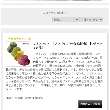
1 / 1ページ
（全9件）
5.0 (3件)
リネンハット マノン（イエローなど全4色）【レターパ
ック可】
リネンハットで貴婦人のように優雅に紫外線対策。ヨー
ロッパリネン100％のリネンハットは、つば広のため、首
の後ろまで日焼けからお肌を守ってくれる、毎年大人気
の帽子です！形を自由に楽しめ、内側の紐でサイズの調
整が可能。折りたためるので持ち運びにも便利です。リネン100％なのでご自宅
で出来るのも嬉しい！差し色に使える華やかな印象の「マゼンタ」、フレッシュ
なライムを思わせる爽やかなグリーンのライムグリーン、大人っぽく深みのある
カーキ色のオリーブ、華やかながら、品のあるイエローが素敵な三モザなど魅力
的なお色が揃っています。ＵＶ対策として、40代、50代の美容にも役立つリネ
ンハットです。
価格： 10,340円(税抜 9,400円)