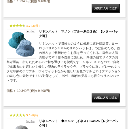
価格： 10,340円(税抜 9,400円)
4.7 (39件)
リネンハット マノン（ブルー系全２色）【レターパッ
ク可】
リネンハットで貴婦人のように優雅に紫外線対策。ヨー
ロッパリネン100％のリネンハットは、つば広のため、首
の後ろまで日焼けからお肌を守ってくれる、毎年大人気
の帽子です！形を自由に楽しめ、内側の紐でサイズの調
整が可能。折りたためるので持ち運びにも便利です。リネン100％なのでご自宅
で出来るのも嬉しい！優しい印象のライラック色、ブラックに近いグレーのシッ
クな印象のポワブル、ヴィヴィットながら優しいお色のサルビアはファッション
の差し色に素敵です！UV対策として、40代、50代の美容にも役立つリネンハッ
トです。
価格： 10,340円(税抜 9,400円)
5.0 (8件)
リネンハット ◆エルマ（イネス）SW025【レターパッ
ク可】