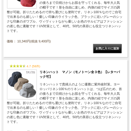
の後ろまで日焼けからお肌を守ってくれる、毎年大人気
の帽子です！形を自由に楽しめ、内側の紐でサイズの調
整が可能。折りたためるので持ち運びにも便利です。リネン100％なのでご自宅
で出来るのも嬉しい！優しい印象のライラック色、ブラックに近いグレーのシッ
クな印象のポワブル、ヴィヴィットながら優しいお色のサルビアはファッション
の差し色に素敵です！UV対策として、40代、50代の美容にも役立つリネンハッ
トです。
価格： 10,340円(税抜 9,400円)
4.7 (58件)
リネンハット マノン（モノトーン全３色）【レターパ
ック可】
リネンハットで貴婦人のように優雅に紫外線対策。ヨー
ロッパリネン100％のリネンハットは、つば広のため、首
の後ろまで日焼けからお肌を守ってくれる、毎年大人気
の帽子です！形を自由に楽しめ、内側の紐でサイズの調
整が可能。折りたためるので持ち運びにも便利です。リネン100％なのでご自宅
で出来るのも嬉しい！優しい印象のライラック色、ブラックに近いグレーのシッ
クな印象のポワブル、ヴィヴィットながら優しいお色のサルビアはファッション
の差し色に素敵です！UV対策として、40代、50代の美容にも役立つリネンハッ
トです。