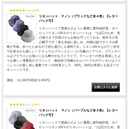
4.8 (29件)
リネンハット マノン（ブラックなど全４色）【レター
パック可】
リネンハットで貴婦人のように優雅に紫外線対策。ヨー
ロッパリネン100％のリネンハットは、つば広のため、首
の後ろまで日焼けからお肌を守ってくれる、毎年大人気
の帽子です！形を自由に楽しめ、内側の紐でサイズの調
整が可能。折りたためるので持ち運びにも便利です。リネン100％なのでご自宅
で出来るのも嬉しい！ナチュラルブラックといった印象のノアール、ブランデー
ルはブラウスとお揃いになる爽やかなストライプ。ラベンダーの色を再現したよ
うな優しい薄紫色のラヴァンド、都会的で洗練されらパープルのヴィオレはファ
ッションの差し色に素敵です！UV対策として、40代、50代の美容にも役立つリ
ネンハットです。
価格： 10,340円(税抜 9,400円)
4.7 (26件)
リネンハット マノン（パープルなど全３色）【レター
パック可】
リネンハットで貴婦人のように優雅に紫外線対策。ヨー
ロッパリネン100％のリネンハットは、つば広のため、首