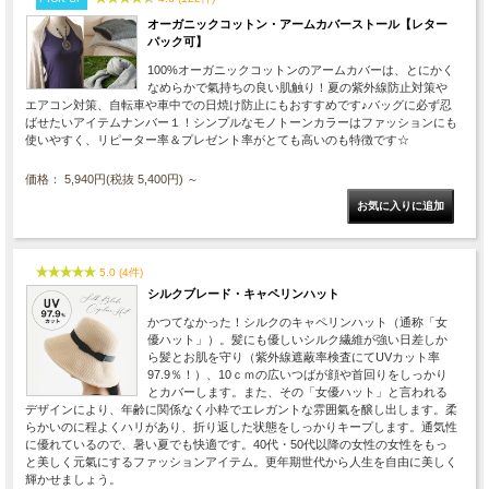
オーガニックコットン・アームカバーストール【レター
パック可】
100%オーガニックコットンのアームカバーは、とにかく
なめらかで氣持ちの良い肌触り！夏の紫外線防止対策や
エアコン対策、自転車や車中での日焼け防止にもおすすめです♪バッグに必ず忍
ばせたいアイテムナンバー１！シンプルなモノトーンカラーはファッションにも
使いやすく、リピーター率＆プレゼント率がとても高いのも特徴です☆
価格： 5,940円(税抜 5,400円)
～
5.0 (4件)
シルクブレード・キャペリンハット
かつてなかった！シルクのキャペリンハット（通称「女
優ハット」）。髪にも優しいシルク繊維が強い日差しか
ら髪とお肌を守り（紫外線遮蔽率検査にてUVカット率
97.9％！）、10ｃｍの広いつばが顔や首回りをしっかり
とカバーします。また、その「女優ハット」と言われる
デザインにより、年齢に関係なく小粋でエレガントな雰囲氣を醸し出します。柔
らかいのに程よくハリがあり、折り返した状態をしっかりキープします。通気性
に優れているので、暑い夏でも快適です。40代・50代以降の女性の女性をもっ
と美しく元氣にするファッションアイテム。更年期世代から人生を自由に美しく
輝かせましょう。