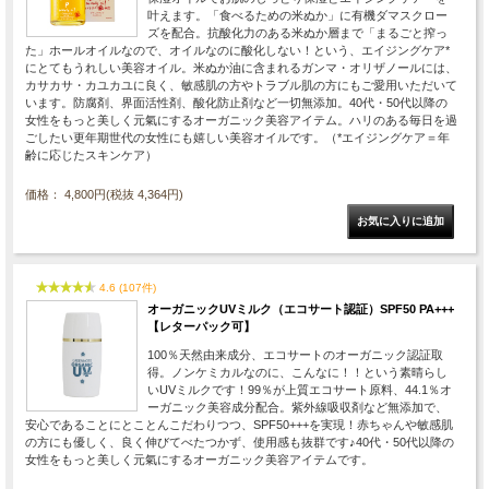
叶えます。「食べるための米ぬか」に有機ダマスクロー
ズを配合。抗酸化力のある米ぬか層まで「まるごと搾っ
た」ホールオイルなので、オイルなのに酸化しない！という、エイジングケア*
にとてもうれしい美容オイル。米ぬか油に含まれるガンマ・オリザノールには、
カサカサ・カユカユに良く、敏感肌の方やトラブル肌の方にもご愛用いただいて
います。防腐剤、界面活性剤、酸化防止剤など一切無添加。40代・50代以降の
女性をもっと美しく元氣にするオーガニック美容アイテム。ハリのある毎日を過
ごしたい更年期世代の女性にも嬉しい美容オイルです。（*エイジングケア＝年
齢に応じたスキンケア）
価格： 4,800円(税抜 4,364円)
4.6 (107件)
オーガニックUVミルク（エコサート認証）SPF50 PA+++
【レターパック可】
100％天然由来成分、エコサートのオーガニック認証取
得。ノンケミカルなのに、こんなに！！という素晴らし
いUVミルクです！99％が上質エコサート原料、44.1％オ
ーガニック美容成分配合。紫外線吸収剤など無添加で、
安心であることにとことんこだわりつつ、SPF50+++を実現！赤ちゃんや敏感肌
の方にも優しく、良く伸びてべたつかず、使用感も抜群です♪40代・50代以降の
女性をもっと美しく元氣にするオーガニック美容アイテムです。