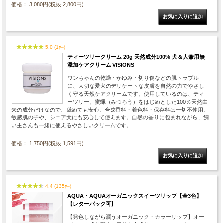
価格： 3,080円(税抜 2,800円)
5.0 (1件)
ティーツリークリーム 20g 天然成分100% 犬＆人兼用無
添加ケアクリーム VISIONS
ワンちゃんの乾燥・かゆみ・切り傷などの肌トラブル
に、大切な愛犬のデリケートな皮膚を自然の力でやさし
く守る天然ケアクリームです。使用しているのは、ティ
ーツリー、蜜蝋（みつろう）をはじめとした100％天然由
来の成分だけなので、舐めても安心。合成香料・着色料・保存料は一切不使用。
敏感肌の子や、シニア犬にも安心して使えます。自然の香りに包まれながら、飼
い主さんも一緒に使えるやさしいクリームです。
価格： 1,750円(税抜 1,591円)
4.4 (135件)
AQUA・AQUAオーガニックスイーツリップ【全3色】
【レターパック可】
【発色しながら潤うオーガニック・カラーリップ】オー