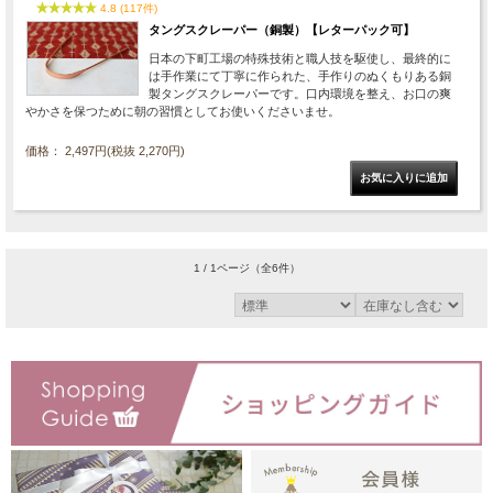
4.8 (117件)
タングスクレーパー（銅製）【レターパック可】
日本の下町工場の特殊技術と職人技を駆使し、最終的に
は手作業にて丁寧に作られた、手作りのぬくもりある銅
製タングスクレーパーです。口内環境を整え、お口の爽
やかさを保つために朝の習慣としてお使いくださいませ。
価格： 2,497円(税抜 2,270円)
1 / 1ページ
（全6件）