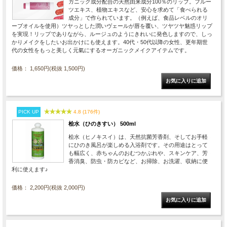
ガニック成分配合の天然由来成分100％のリップ。フルー
ツエキス、植物エキスなど、安心を求めて「食べられる
成分」で作られています。（例えば、食品レベルのオリ
ーブオイルを使用）ツヤっとした潤いヴェールが唇を覆い、ツヤツヤ魅惑リップ
を実現！リップでありながら、ルージュのようにきれいに発色しますので、しっ
かりメイクをしたいお出かけにも使えます。40代・50代以降の女性、更年期世
代の女性をもっと美しく元氣にするオーガニックメイクアイテムです。
価格： 1,650円(税抜 1,500円)
PICK UP
4.8 (176件)
桧水（ひのきすい） 500ml
桧水（ヒノキスイ）は、天然抗菌芳香剤、そしてお手軽
にひのき風呂が楽しめる入浴剤です。その用途はとって
も幅広く、赤ちゃんのおむつかぶれや、スキンケア、芳
香消臭、防虫・防カビなど、お掃除、お洗濯、収納に便
利に使えます♪
価格： 2,200円(税抜 2,000円)