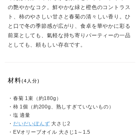
の艶やかなコク。鮮やかな緑と橙色のコントラス
ト、柿のやさしい甘さと春菊の清々しい香り。ひ
と口で冬の季節感が広がり、食卓を華やかに彩る
前菜としても、氣軽な持ち寄りパーティーの一品
としても、頼もしい存在です。
材料
(4人分)
・春菊 1束（約180g）
・柿 1個（約200g、熟しすぎていないもの）
・塩 適量
・
だいだいぽんず
大さじ2
・EVオリーブオイル 大さじ1～1.5