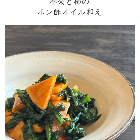
春菊と柿の
ポン酢オイル和え