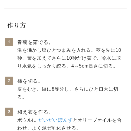
作り方
１
春菊を茹でる。
湯を沸かし塩ひとつまみを入れる。茎を先に10
秒、葉を加えてさらに10秒だけ茹で、冷水に取
り水気をしっかり絞る。4～5cm長さに切る。
２
柿を切る。
皮をむき、縦に8等分し、さらにひと口大に切
る。
３
和え衣を作る。
ボウルに
だいだいぽんず
とオリーブオイルを合
わせ、よく混ぜ乳化させる。