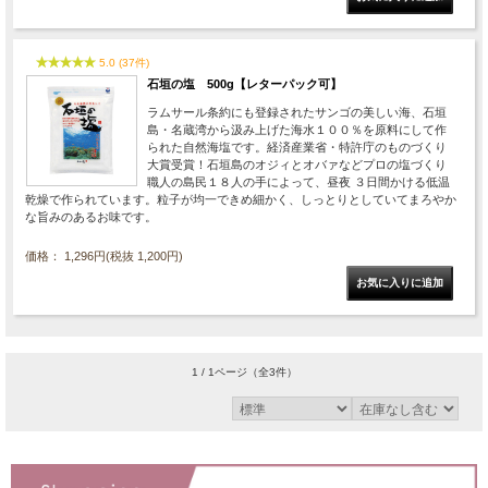
5.0 (37件)
石垣の塩 500g【レターパック可】
ラムサール条約にも登録されたサンゴの美しい海、石垣
島・名蔵湾から汲み上げた海水１００％を原料にして作
られた自然海塩です。経済産業省・特許庁のものづくり
大賞受賞！石垣島のオジィとオバァなどプロの塩づくり
職人の島民１８人の手によって、昼夜 ３日間かける低温
乾燥で作られています。粒子が均一できめ細かく、しっとりとしていてまろやか
な旨みのあるお味です。
価格： 1,296円(税抜 1,200円)
1 / 1ページ
（全3件）