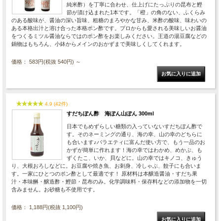
純米酢）を丁寧に合わせ、仕上げにたっぷりの昆布と鰹
節が漬け込まれた1本です。「橙」の角のない、ふくらみ
のある酸味が、醤油の深い旨味、粗糖のまろやかな甘み、米酢の酸味、味わいの
ある本格出汁と溶け合った本格ポン酢です。プロからも愛される美味しいお醤油
をつくるミツル醤油ならではのポン酢をお楽しみください。王道の湯豆腐などの
鍋物はもちろん、小鉢からメインのおかずまで美味しくしてくれます。
価格： 583円(税抜 540円)
～
4.9 (42件)
すだちぽん酢 海ぽん山ぽん 300ml
日本でもめずらしい糖類の入っていないすだちぽん酢で
す。そのネーミングの通り、海の幸、山の幸のどちらに
も合います♪バラエティに富んだ使い方で、もう一品のお
かずが簡単に作れます！海の幸ではわかめ、めかぶ、も
ずくたこ、いか、貝などに。山の幸ではキノコ、きゅう
り、大根おろしなどに。お豆腐や焼き魚、お刺身、冷しゃぶ、餃子にも合いま
す。一家にひとつのポン酢として最適です！ 原材料は本醸造醤油・すだち果
汁・本味醂・醸造酢・鰹節・昆布のみ。化学調味料・保存料などの添加物を一切
含みません。お砂糖も不使用です。
価格： 1,188円(税抜 1,100円)