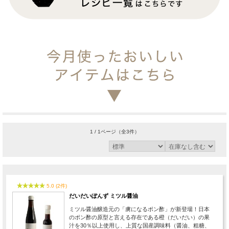
1 / 1ページ
（全3件）
5.0 (2件)
だいだいぽんず ミツル醤油
ミツル醤油醸造元の「虜になるポン酢」が新登場！日本
のポン酢の原型と言える存在である橙（だいだい）の果
汁を30％以上使用し、上質な国産調味料（醤油、粗糖、