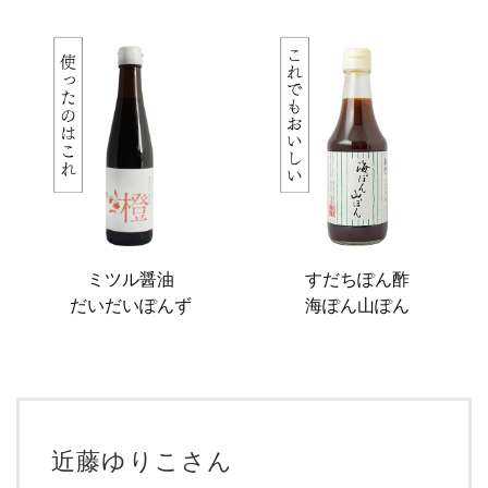
ミツル醤油
すだちぽん酢
だいだいぽんず
海ぽん山ぽん
近藤ゆりこさん