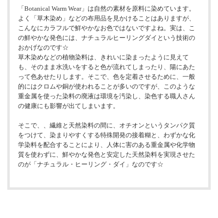
「Botanical Warm Wear」は自然の素材を原料に染めています。
よく「草木染め」などの布用品を見かけることはありますが、
こんなにカラフルで鮮やかなお色ではないですよね。実は、こ
の鮮やかな発色には、ナチュラルヒーリングダイという技術の
おかげなのです☆
草木染めなどの植物染料は、きれいに染まったように見えて
も、そのまま水洗いをすると色が流れてしまったり、陽にあた
って色あせたりします。そこで、色を定着させるために、一般
的にはクロムや銅が使われることが多いのですが、このような
重金属を使った染料の廃液は環境を汚染し、染色する職人さん
の健康にも影響が出てしまいます。
そこで、、繊維と天然染料の間に、オチオンというタンパク質
をつけて、染まりやすくする特殊開発の接着糊と、わずかな化
学染料を配合することにより、人体に害のある重金属や化学物
質を使わずに、鮮やかな発色と安定した天然染料を実現させた
のが「ナチュラル・ヒーリング・ダイ」なのです☆