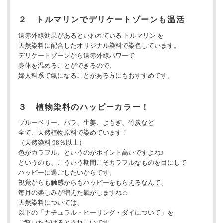
２ トルマリンでデリケートゾーンも温活
遠赤外線効果があるといわれている トルマリン を
天然染料に配合したオリジナル染料で染色しています。
デリケートゾーンから遠赤外線パワーで
身体を温めることができるので、
婦人科系で氣になることがある方にもおすすめです。
３ 植物染料のハッピーカラー！
ブルーベリー、バラ、生姜、よもぎ、竹炭など
全て、天然植物原料で染めています！
（天然染料 98％以上）
色がカラフル、というのがポイント高いですよね♪
というのも、こういう期間こそカラフルなものを目にして
ハッピーに過ごしたいからです。
視覚からも触感からもハッピーをもらえるなんて、
毎月の楽しみが増えた氣がしますね☆
天然染料については、
以下の「ナチュラル・ヒーリング・ダイについて」を
ご覧いただけるとうれしいです。