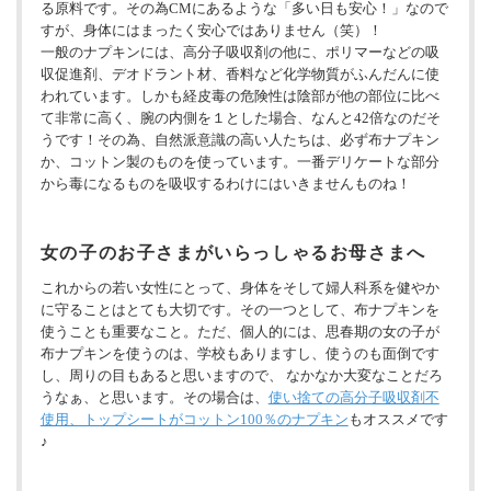
る原料です。その為CMにあるような「多い日も安心！」なので
すが、身体にはまったく安心ではありません（笑）！
一般のナプキンには、高分子吸収剤の他に、ポリマーなどの吸
収促進剤、デオドラント材、香料など化学物質がふんだんに使
われています。しかも経皮毒の危険性は陰部が他の部位に比べ
て非常に高く、腕の内側を１とした場合、なんと42倍なのだそ
うです！その為、自然派意識の高い人たちは、必ず布ナプキン
か、コットン製のものを使っています。一番デリケートな部分
から毒になるものを吸収するわけにはいきませんものね！
女の子のお子さまがいらっしゃるお母さまへ
これからの若い女性にとって、身体をそして婦人科系を健やか
に守ることはとても大切です。その一つとして、布ナプキンを
使うことも重要なこと。ただ、個人的には、思春期の女の子が
布ナプキンを使うのは、学校もありますし、使うのも面倒です
し、周りの目もあると思いますので、 なかなか大変なことだろ
うなぁ、と思います。その場合は、
使い捨ての高分子吸収剤不
使用、トップシートがコットン100％のナプキン
もオススメです
♪