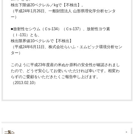
検出下限値20ベクレル／kgで【不検出】。
（平成24年1月26日、一般財団法人 山形県理化学分析センタ
ー）
■放射性セシウム（Ｃs-134）（Ｃs-137）、放射性ヨウ素
（Ｉ-131）とも、
検出限界値10ベクレルで【不検出】
（平成24年6月11日、株式会社らいふ・エムビック環境分析セン
ター）
このように平成23年度産の米ぬか原料の安全性が確認されまし
たので、どうぞ安心してお使いいただければ幸いです。相変わ
らずのご愛顧をいただきたくご報告申し上げます。
（2013.02.10）
一覧へ