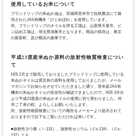
使用しているお米について
ブランドリップの米ぬか油は、宮城県登米市で自然農法にて栽
培されたJAS有機米「ひとめぼれ」を使用しています。
尚、ブランドリップのオイルを搾る工場は、山形県天童市、ビ
ン詰め工場は、埼玉県鴻巣市となります。商品の保存は、東京
の新富町、及び横浜の倉庫です。
平成23度産米ぬか原料の放射性物質検査につい
て
H25 2月まで販売しておりましたブランドリップに使用している
米ぬかオイルは震災前の原料を使用しておりましたが、メール
マガジンでお知らせさせていただきました通り、登米産JAS有
機米の米ぬかオイルの安全性が確認できましたので、H25 3月分
より平成23度産の米ぬかオイルの使用に切り替わりました。何
卒ご了承の程、よろしくお願いいたします。
尚、放射性物質検査についての報告をメーカーより提示されて
おりますので以下をご覧いただければ幸いです。
■放射性ヨウ素（Ｉ-131）、放射性セシウム（Ｃs-134）（Ｃs-
137）とも、