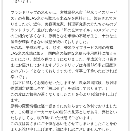
ございます。
ブランドリップの米ぬかは、宮城県登米市「登米ライスサービ
ス」の有機JAS米から取れる米ぬかを原料とし、製造されてお
りましたが、近年、美容研究家、料理研究家の方たちからのブ
ランドリップ、並びに食べる「和の玄米オイル」のメディアで
のご紹介が多くなり、原料となる米糠の不足が生じ、十分な生
産量が確保できない状態が続いておりました。
その為、平成28年より、順次、登米ライフサービス様の有機
JAS米の米糠に加え、国内産の新鮮な米糠も使用原料に加える
ことにより、製造を保つようになりました。平成28年より皆さ
まにお届けしておりますブランドリップは有機JAS米と国産米
とのブレンドとなっておりますので、何卒ご了承いただければ
幸いです。
（以下に詳しくお知らせいたしますが、農薬残留試験、放射線
物質測定結果は全て「検出せず」を確認しております。）
この度はご報告が遅くなりましたことを心よりお詫び申し上げ
ます。
原料の変更情報は逐一皆さまにお知らせする体制でおりました
が、この度はメーカーからの告知の見落としがあり、弊社とい
たしましても、現在氣づいた状態でございます。
この度は皆さまにご不快な思いをさせてしまいましたことを心
よりお詫び申し上げます。誠に申し訳ございませんでした。