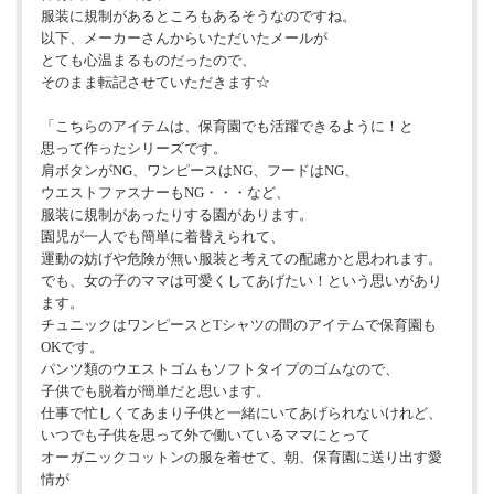
服装に規制があるところもあるそうなのですね。
以下、メーカーさんからいただいたメールが
とても心温まるものだったので、
そのまま転記させていただきます☆
「こちらのアイテムは、保育園でも活躍できるように！と
思って作ったシリーズです。
肩ボタンがNG、ワンピースはNG、フードはNG、
ウエストファスナーもNG・・・など、
服装に規制があったりする園があります。
園児が一人でも簡単に着替えられて、
運動の妨げや危険が無い服装と考えての配慮かと思われます。
でも、女の子のママは可愛くしてあげたい！という思いがあり
ます。
チュニックはワンピースとTシャツの間のアイテムで保育園も
OKです。
パンツ類のウエストゴムもソフトタイプのゴムなので、
子供でも脱着が簡単だと思います。
仕事で忙しくてあまり子供と一緒にいてあげられないけれど、
いつでも子供を思って外で働いているママにとって
オーガニックコットンの服を着せて、朝、保育園に送り出す愛
情が