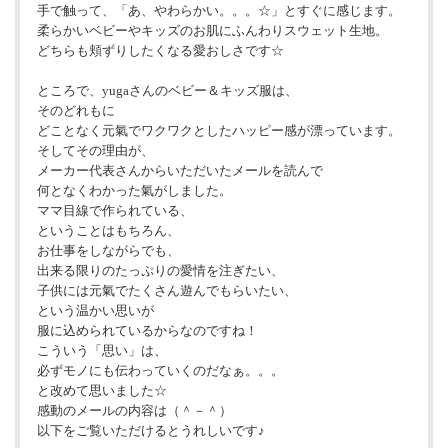
手で触って、「あ、やわらかい。。。☆」とすぐに感じます。
柔らかいベビーやキッズのお肌にふんわりスウェット生地。
どちらも頬ずりしたくなる愛おしさです☆
ところで、yugaさんのベビー＆キッズ服は、
そのどれもに
どことなく元氣でワクワクとしたハッピー感が漂っています。
そしてその理由が、
メーカー代表さんからいただいたメールを読んで
何となくわかった氣がしました。
ママ目線で作られている、
ということはもちろん、
お仕事をしながらでも、
出来る限りのたっぷりの愛情を注ぎたい、
子供には元氣でたくさん遊んでもらいたい、
という温かい思いが
服に込められているからなのですね！
こういう「思い」は、
必ずモノにも伝わっていくのだなぁ。。。
と改めて思いました☆
感動のメールの内容は（＾－＾）
以下をご覧いただけるとうれしいです♪