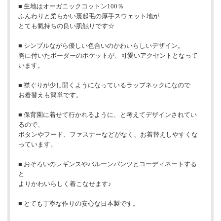
■ 生地はオーガニックコットン100％
ふんわりと柔らかい裏起毛の厚手スウェット地が
とても氣持ちの良い肌触りです☆
■ シンプルながら優しい色合いのかわいらしいデザイン。
胸に付いたボーダーのポケットが、可愛いアクセントとなって
います。
■ 襟ぐりが少し開くようになっているラップネックになので
お着替えも簡単です。
■ 保育園に着せて行かれるように、と考えてデザインされてい
るので、
ボタンやフード、ファスナーなどがなく、お着替えしやすくな
っています。
■ おそろいのレギンスやバルーンパンツとコーディネートする
と
よりかわいらしく着こなせます♪
■ とても丁寧な作りの安心な日本製です。