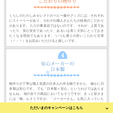
くらしのたのしみセレクトのベビー服やグッズには、それぞれ
にストーリーがあり、それぞれ職人さんたちの技術のこだわり
があります。
ただの量産品ではないのです。
それが、上質であ
ったり、安心安全であったり、あるいは長く大切にとっておき
たくなる理由でもあります。
いつも通りの長いこだわり文章
（＾－＾）をお読みいただけると嬉しいです。
物作りが丁寧な職人気質の日本人の作る物ですから、 確かに日
本製は安心です。
でも「日本製＝安心」というわけではありま
せんね。
他の全ての商品においてもそうですが、きっと皆さま
には「物」もそうですが、「メーカーさん」も気に入っていた
だけることと思います。
くらしのたのしみでは、こだわりを持
ただいまのキャンペーンはこちら
ちながら、ベビー服やグッズを真心をこめて作っているメーカ