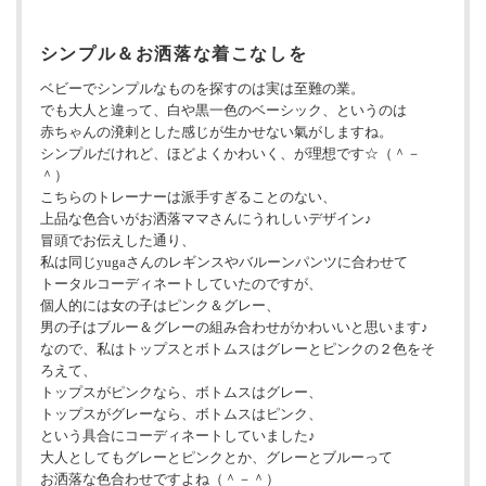
シンプル＆お洒落な着こなしを
ベビーでシンプルなものを探すのは実は至難の業。
でも大人と違って、白や黒一色のベーシック、というのは
赤ちゃんの溌剌とした感じが生かせない氣がしますね。
シンプルだけれど、ほどよくかわいく、が理想です☆（＾－
＾）
こちらのトレーナーは派手すぎることのない、
上品な色合いがお洒落ママさんにうれしいデザイン♪
冒頭でお伝えした通り、
私は同じyugaさんのレギンスやバルーンパンツに合わせて
トータルコーディネートしていたのですが、
個人的には女の子はピンク＆グレー、
男の子はブルー＆グレーの組み合わせがかわいいと思います♪
なので、私はトップスとボトムスはグレーとピンクの２色をそ
ろえて、
トップスがピンクなら、ボトムスはグレー、
トップスがグレーなら、ボトムスはピンク、
という具合にコーディネートしていました♪
大人としてもグレーとピンクとか、グレーとブルーって
お洒落な色合わせですよね（＾－＾）