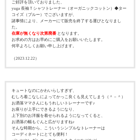
ご好評を頂いておりました、
yuga 長袖Ｔシャツトレーナー（オーガニックコットン）◆ター
コイズ（ブルー）でございますが、
諸事情により、メーカーにて販売を終了する運びとなりまし
た。
在庫が無くなり次第廃番
となります。
お求めの方はお早めにご購入をお願いいたします。
何卒よろしくお願い申し上げます。
（2023.12.22）
キュートなのにかわいらしすぎず、
むしろ着こなしによってかっこ良くも見えてしまう（＾－＾）
お洒落ママさんにもうれしいトレーナーです♪
お座りが上手にできるようになり、
上下別のお洋服を着せられるようになってくると、
お洒落の幅もぐんと広がりますね♪
そんな時期から、こういうシンプルなトレーナーは
コーディネートにとても便利！