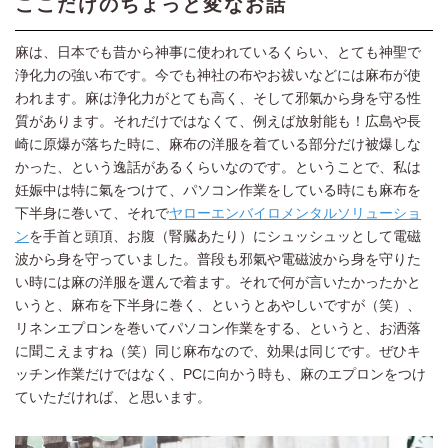
ここだけのちょっと変なお話
麻は、日本でも昔から神事に使われているくらい、とても神聖で
浄化力の強い布です。今でも神社の布やお祓いなどには麻布が使
われます。麻は浄化力がとても高く、そして邪氣から身を守る性
質があります。それだけではなくて、例えば放射能も！広島や長
崎に原爆が落ちた時に、麻布の洋服を着ている部分だけ被爆しな
かった、という逸話があるくらいなのです。ということで、私は
妊娠中は特に氣をつけて、パソコン作業をしている時にも麻布を
下半身に巻いて、それで
ヤローエンバイロメンタルソリューショ
ン
を手首と頭頂、お腹（腎臓あたり）にシュッシュッとして電磁
波から身を守っていました。普段も邪氣や電磁波から身を守りた
い時には麻の洋服を選んで着ます。それで何が言いたかったかと
いうと、麻布を下半身に巻く、というとあやしいですが（笑）、
リネンエプロンを巻いてパソコン作業をする、というと、お洒落
に聞こえますね（笑）同じ麻布なので、効果は同じです。ぜひキ
ッチン作業だけではなく、PCに向かう時も、麻のエプロンをつけ
ていただければ、と思います。