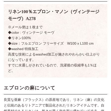
リネン100％エプロン・マノン（ヴィンテージ
モーヴ）A278
※メール便は１枚まで
◆color : ヴィンテージ モーヴ
◆リネン100%
◆size：フルエプロン フリーサイズ W100 x L100 cm
◆washed 特殊加工
高度な技術によるwashed加工が施されやわらかい仕上がり
になっています。
すでに水通しがされているので、洗濯後の収縮率も1％ほ
ど。
エプロンの麻について
良質な亜麻（フラックス）の原産地であり、リネン（麻）の文化
と伝統のあるリトアニアで製品化されたリネンアイテムです。自