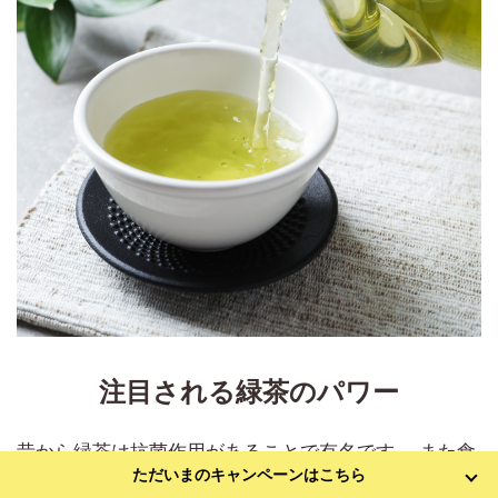
注目される緑茶のパワー
昔から緑茶は抗菌作用があることで有名です。 また食
ただいまのキャンペーンはこちら
中毒の予防に緑茶が良い、 と言われています。 （お寿