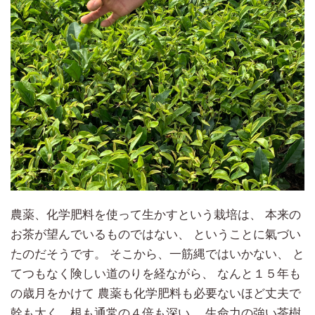
農薬、化学肥料を使って生かすという栽培は、 本来の
お茶が望んでいるものではない、 ということに氣づい
たのだそうです。 そこから、一筋縄ではいかない、 と
てつもなく険しい道のりを経ながら、 なんと１５年も
の歳月をかけて 農薬も化学肥料も必要ないほど丈夫で
幹も太く、根も通常の４倍も深い、 生命力の強い茶樹