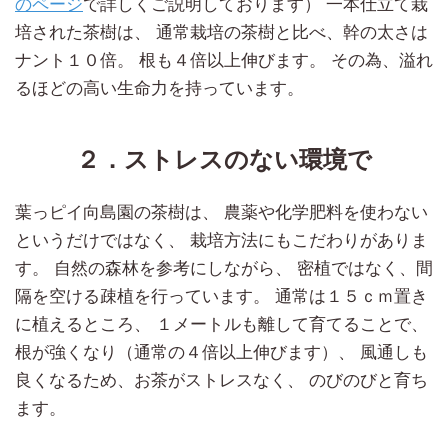
のページ
で詳しくご説明しております） 一本仕立て栽
培された茶樹は、 通常栽培の茶樹と比べ、幹の太さは
ナント１０倍。 根も４倍以上伸びます。 その為、溢れ
るほどの高い生命力を持っています。
２．ストレスのない環境で
葉っピイ向島園の茶樹は、 農薬や化学肥料を使わない
というだけではなく、 栽培方法にもこだわりがありま
す。 自然の森林を参考にしながら、 密植ではなく、間
隔を空ける疎植を行っています。 通常は１５ｃｍ置き
に植えるところ、 １メートルも離して育てることで、
根が強くなり（通常の４倍以上伸びます）、 風通しも
良くなるため、お茶がストレスなく、 のびのびと育ち
ます。