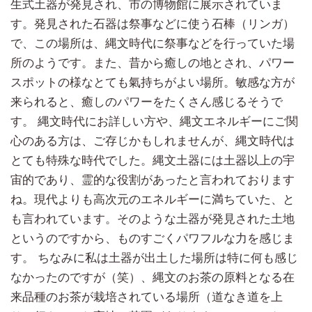
生式土器が発見され、市の博物館に展示されていま
す。発見された石器は祭事などに使う石棒（リンガ）
で、この場所は、縄文時代に祭事などを行っていた場
所のようです。また、昔から癒しの地とされ、パワー
スポットの様なとても氣持ちがよい場所。敏感な方が
来られると、癒しのパワーをたくさん感じるそうで
す。 縄文時代にお詳しい方や、縄文エネルギーにご関
心のある方は、ご存じかもしれませんが、縄文時代は
とても特殊な時代でした。縄文土器には土器以上の宇
宙的であり、霊的な役割があったと言われております
ね。現代よりも高次元のエネルギーに満ちていた、と
も言われています。そのような土器が発見された土地
というのですから、ものすごくパワフルな力を感じま
す。 ちなみに私は土器が出土した場所は特に何も感じ
なかったのですが（笑）、縄文のお茶の原料となる在
来品種のお茶が栽培されている場所（道なき道を上