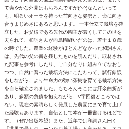
て爽やかな外見はもちろんですが(^-^)なんといって
も、明るいオーラを持った前向きな姿勢と、命に向き
合うまじめさにあると思います。 一本仕立て栽培を確
立した、お父様である先代の園主が若くしてこの世を
去られて、和詞さんが向島園継いだのは、若干１８歳
の時でした。農業の経験がほとんどなかった和詞さん
は、先代の父の書き残したものを読んだり、取材され
た記事を参考にしたり、ご自分なりに組み立てなおし
つつ、自然に習った栽培方法にこだわって、試行錯誤
をしながら、より生命力の強い茶樹を育てる栽培方法
を自ら確立されました。もちろんそこには紆余曲折が
あり、多額の負債を抱えながら、V字回復どころでは
ない、現在の素晴らしく発展した農園にまで育て上げ
た経験もあります。自伝として本が一冊書けるほどで
す。（ぜひ出版希望）また、近年では和詞さん曰く
「世界で最もクリーンなお茶工場」と言われる、エコ