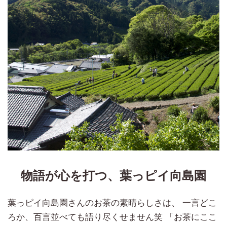
物語が心を打つ、葉っピイ向島園
葉っピイ向島園さんのお茶の素晴らしさは、 一言どこ
ろか、百言並べても語り尽くせません笑 「お茶にここ