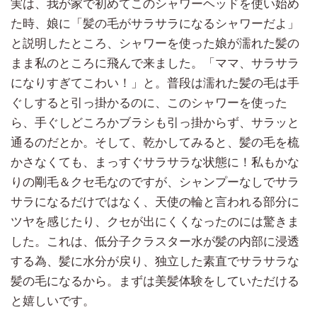
実は、我が家で初めてこのシャワーヘッドを使い始め
た時、娘に「髪の毛がサラサラになるシャワーだよ」
と説明したところ、シャワーを使った娘が濡れた髪の
まま私のところに飛んで来ました。「ママ、サラサラ
になりすぎてこわい！」と。普段は濡れた髪の毛は手
ぐしすると引っ掛かるのに、このシャワーを使った
ら、手ぐしどころかブラシも引っ掛からず、サラッと
通るのだとか。そして、乾かしてみると、髪の毛を梳
かさなくても、まっすぐサラサラな状態に！私もかな
りの剛毛＆クセ毛なのですが、シャンプーなしでサラ
サラになるだけではなく、天使の輪と言われる部分に
ツヤを感じたり、クセが出にくくなったのには驚きま
した。これは、低分子クラスター水が髪の内部に浸透
する為、髪に水分が戻り、独立した素直でサラサラな
髪の毛になるから。まずは美髪体験をしていただける
と嬉しいです。