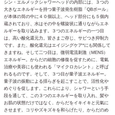
シン・エルメックシャワーヘッドの内部には、３つの
大きなエネルギーを持つ量子波発生樹脂「QBボール」
が本体の筒の中に４０個以上、ヘッド部分にも５個内
蔵されており、水はその中を螺旋状に通りながらエネ
ルギーを取り込みます。３つのエネルギーの一つ目
は、高い酸化還元力。皆さまご存じ、サビつき抑制力
です。また、酸化還元はエイジングケア*にも関係して
きますね。そして二つ目は、微弱電流刺激（MENS）
エネルギー。からだの細胞の修復を促すために、電氣
治療や美容にも使われる「マイクロカレント」と呼ば
れるものです。そして、３つ目が量子波エネルギー。
量子波の振動による揺らぎを起こすことで、活性化や
めぐりを促します。これらにより、シャワーという手
段を通して、この３つのエネルギーを取り入れ、髪や
お肌の状態だけではなく、からだをイキイキと元氣に
させます。コリやズキズキを和らげたり、からだのめ