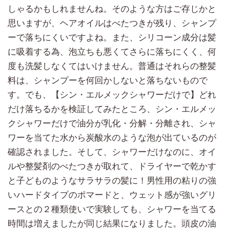
しゃるかもしれませんね。そのような方はご存じかと
思いますが、ヘアオイルはべたつきが残り、シャンプ
ーで落ちにくいですよね。また、シリコーン成分は髪
に吸着する為、泡立ちも悪くてさらに落ちにくく、何
度も洗髪しなくてはいけません。普通はそれらの整髪
料は、シャンプーを何回かしないと落ちないもので
す。でも、【シン・エルメックシャワーだけで】どれ
だけ落ちるかを検証してみたところ、シン・エルメッ
クシャワーだけで油分が乳化・分解・分離され、シャ
ワーを当てた水から炭酸水のような泡が出ているのが
確認されました。そして、シャワーだけなのに、オイ
ルや整髪剤のべたつきが取れて、ドライヤーで乾かす
と子どものようなサラサラの髪に！男性用の粘りの強
いハードタイプのポマードと、ウェット感が強いグリ
ースとの２種類使いで実験しても、シャワーを当てる
時間は増えましたが同じ結果になりました。頭皮の油