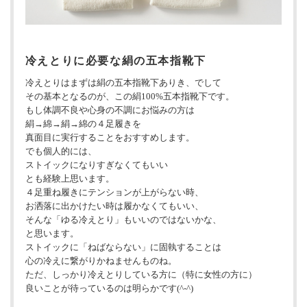
冷えとりに必要な絹の五本指靴下
冷えとりはまずは絹の五本指靴下ありき、でして
その基本となるのが、この絹100%五本指靴下です。
もし体調不良や心身の不調にお悩みの方は
絹→綿→絹→綿の４足履きを
真面目に実行することをおすすめします。
でも個人的には、
ストイックになりすぎなくてもいい
とも経験上思います。
４足重ね履きにテンションが上がらない時、
お洒落に出かけたい時は履かなくてもいい、
そんな「ゆる冷えとり」もいいのではないかな、
と思います。
ストイックに「ねばならない」に固執することは
心の冷えに繋がりかねませんものね。
ただ、しっかり冷えとりしている方に（特に女性の方に）
良いことが待っているのは明らかです(^-^)