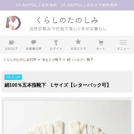
10,000円以上送料無料 15,000円以上代引き手数料無料
くらしのたのしみTOP
>
冷えとり靴下
>
絹（シルク）靴下
PICK UP
絹100％五本指靴下 Lサイズ【レターパック可】