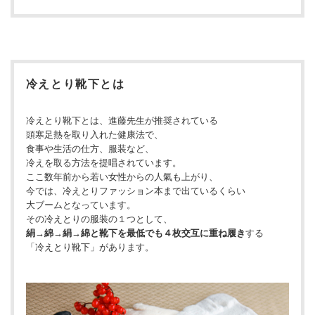
冷えとり靴下とは
冷えとり靴下とは、進藤先生が推奨されている
頭寒足熱を取り入れた健康法で、
食事や生活の仕方、服装など、
冷えを取る方法を提唱されています。
ここ数年前から若い女性からの人氣も上がり、
今では、冷えとりファッション本まで出ているくらい
大ブームとなっています。
その冷えとりの服装の１つとして、
絹→綿→絹→綿と靴下を最低でも４枚交互に重ね履き
する
「冷えとり靴下」があります。