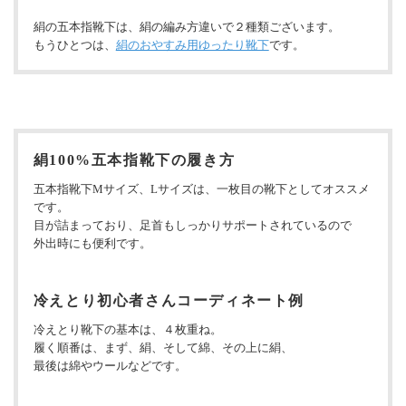
絹の五本指靴下は、絹の編み方違いで２種類ございます。
もうひとつは、
絹のおやすみ用ゆったり靴下
です。
絹100%五本指靴下の履き方
五本指靴下Mサイズ、Lサイズは、一枚目の靴下としてオススメ
です。
目が詰まっており、足首もしっかりサポートされているので
外出時にも便利です。
冷えとり初心者さんコーディネート例
冷えとり靴下の基本は、４枚重ね。
履く順番は、まず、絹、そして綿、その上に絹、
最後は綿やウールなどです。