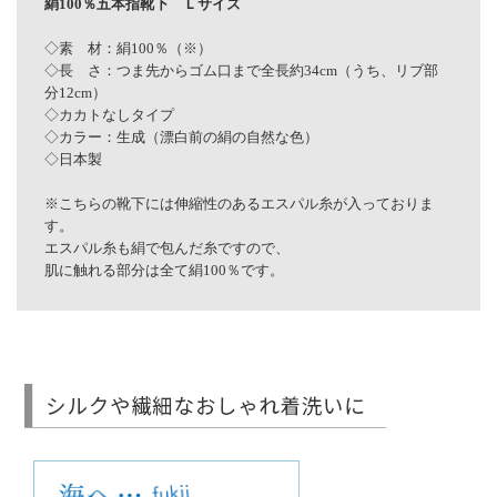
絹100％五本指靴下 Ｌサイズ
◇素 材：絹100％（※）
◇長 さ：つま先からゴム口まで全長約34cm（うち、リブ部
分12cm）
◇カカトなしタイプ
◇カラー：生成（漂白前の絹の自然な色）
◇日本製
※こちらの靴下には伸縮性のあるエスパル糸が入っておりま
す。
エスパル糸も絹で包んだ糸ですので、
肌に触れる部分は全て絹100％です。