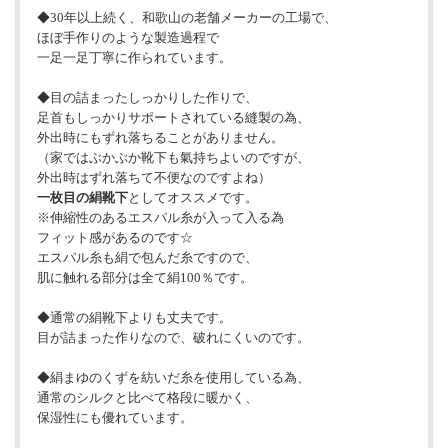
◆30年以上続く、和歌山の老舗メーカーの工場で、
ほぼ手作りのような製造過程で
一足一足丁寧に作られています。
◆目の詰まったしっかりした作りで、
足首もしっかりサポートされている縫製の為、
外出時にもずれ落ちることがありません。
（家ではぶかぶか靴下も氣持ちよいのですが、
外出時はずれ落ちて不便なのですよね）
一枚目の絹靴下
としてオススメです。
※伸縮性のあるエスパル糸が入って入る為
フィット感があるのです☆
エスパル糸も絹で包んだ糸ですので、
肌に触れる部分は全て絹100％です。
◆通常の絹靴下よりも丈夫です。
目が詰まった作りなので、破れにくいのです。
◆絹まゆのくずを紡いだ糸を使用している為、
通常のシルクと比べて格段に暖かく、
保湿性にも優れています。