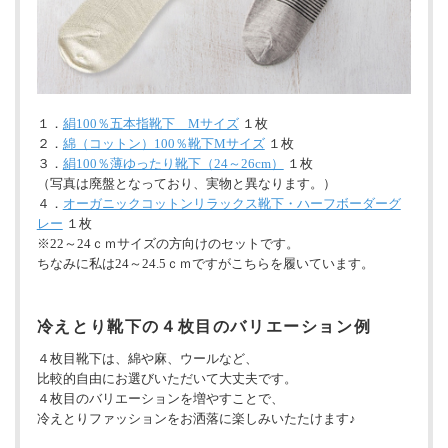
１．
絹100％五本指靴下 Mサイズ
１枚
２．
綿（コットン）100％靴下Mサイズ
１枚
３．
絹100％薄ゆったり靴下（24～26cm）
１枚
（写真は廃盤となっており、実物と異なります。）
４．
オーガニックコットンリラックス靴下・ハーフボーダーグ
レー
１枚
※22～24ｃｍサイズの方向けのセットです。
ちなみに私は24～24.5ｃｍですがこちらを履いています。
冷えとり靴下の４枚目のバリエーション例
４枚目靴下は、綿や麻、ウールなど、
比較的自由にお選びいただいて大丈夫です。
４枚目のバリエーションを増やすことで、
冷えとりファッションをお洒落に楽しみいたたけます♪