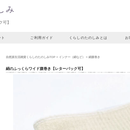
ク可】
ート
ご利用ガイド
くらしのたのしみとは
お
自然派生活雑貨くらしのたのしみTOP
>
インナー（絹など）
>
絹腹巻き
絹のふっくらワイド腹巻き【レターパック可】