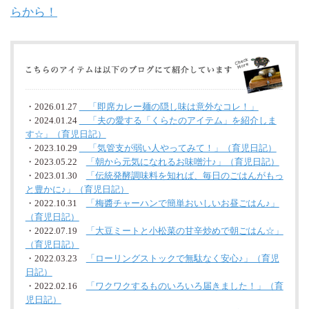
らから！
・2026.01.27
「即席カレー麺の隠し味は意外なコレ！」
・2024.01.24
「夫の愛する「くらたのアイテム」を紹介しま
す☆」（育児日記）
・2023.10.29
「気管支が弱い人やってみて！」（育児日記）
・2023.05.22
「朝から元気になれるお味噌汁♪」（育児日記）
・2023.01.30
「伝統発酵調味料を知れば、毎日のごはんがもっ
と豊かに♪」（育児日記）
・2022.10.31
「梅醬チャーハンで簡単おいしいお昼ごはん♪」
（育児日記）
・2022.07.19
「大豆ミートと小松菜の甘辛炒めで朝ごはん☆」
（育児日記）
・2022.03.23
「ローリングストックで無駄なく安心♪」（育児
日記）
・2022.02.16
「ワクワクするものいろいろ届きました！」（育
児日記）