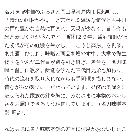
名刀味噌本舗のふるさと岡山県瀬戸内市長船町は、
「晴れの国おかやま」と言われる温暖な氣候と吉井川
の育む豊かな自然に育まれ、天災が少なく、昔も今も
米と麦づくりが盛んです。 昭和２９年、醤油技師だっ
た初代がその経験を生かし、「こうじ高原」を創業。
あま酒、ひしお、味噌と商品を増やす中、大学で微生
物学を学んだ二代目が跡を引き継ぎ、屋号を「名刀味
噌本舗」に改名。醸造を学んだ三代目兄弟も加わり、
時代の流れを取り入れながらも手間暇を惜しまない、
昔ながらの製法にこだわっています。発酵の奥深さに
魅せられた家族の絆を胸に、みなさまに本物のおいし
さをお届けできるよう精進しています。（名刀味噌本
舗HPより）
私は実際に名刀味噌本舗の方々に何度かお会いしたこ